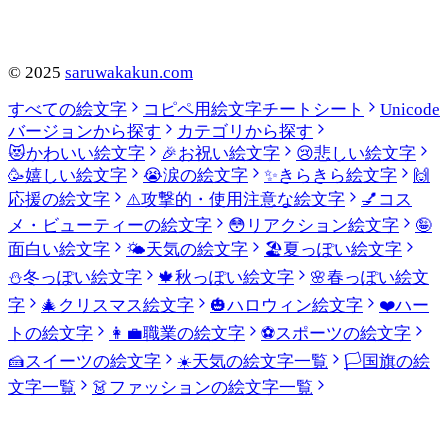
©
2025
saruwakakun.com
すべての絵文字
コピペ用絵文字チートシート
Unicode
バージョンから探す
カテゴリから探す
😻
かわいい絵文字
🎉
お祝い絵文字
😢
悲しい絵文字
🥳
嬉しい絵文字
😭
涙の絵文字
✨
きらきら絵文字
🙌
応援の絵文字
⚠️
攻撃的・使用注意な絵文字
💅
コス
メ・ビューティーの絵文字
😳
リアクション絵文字
🤪
面白い絵文字
🌤️
天気の絵文字
🏖️
夏っぽい絵文字
⛄
冬っぽい絵文字
🍁
秋っぽい絵文字
🌸
春っぽい絵文
字
🎄
クリスマス絵文字
🎃
ハロウィン絵文字
❤️
ハー
トの絵文字
👩‍💼
職業の絵文字
⚽
スポーツの絵文字
🍰
スイーツの絵文字
☀️
天気の絵文字一覧
🏳️
国旗の絵
文字一覧
👗
ファッションの絵文字一覧