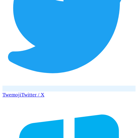
Twemoji
Twitter / X