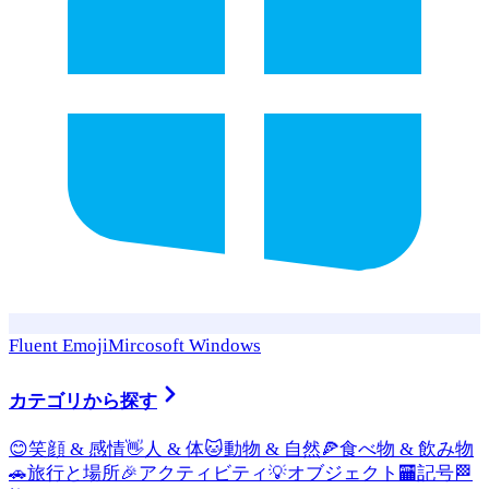
Fluent Emoji
Mircosoft Windows
カテゴリから探す
😊
笑顔 & 感情
👋
人 & 体
🐱
動物 & 自然
🍕
食べ物 & 飲み物
🚗
旅行と場所
🎉
アクティビティ
💡
オブジェクト
🏧
記号
🏁