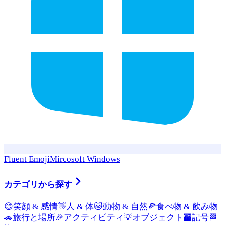
Fluent Emoji
Mircosoft Windows
カテゴリから探す
😊
笑顔 & 感情
👋
人 & 体
🐱
動物 & 自然
🍕
食べ物 & 飲み物
🚗
旅行と場所
🎉
アクティビティ
💡
オブジェクト
🏧
記号
🏁