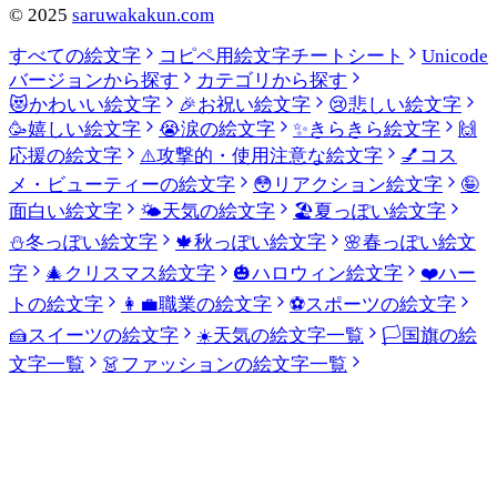
©
2025
saruwakakun.com
すべての絵文字
コピペ用絵文字チートシート
Unicode
バージョンから探す
カテゴリから探す
😻
かわいい絵文字
🎉
お祝い絵文字
😢
悲しい絵文字
🥳
嬉しい絵文字
😭
涙の絵文字
✨
きらきら絵文字
🙌
応援の絵文字
⚠️
攻撃的・使用注意な絵文字
💅
コス
メ・ビューティーの絵文字
😳
リアクション絵文字
🤪
面白い絵文字
🌤️
天気の絵文字
🏖️
夏っぽい絵文字
⛄
冬っぽい絵文字
🍁
秋っぽい絵文字
🌸
春っぽい絵文
字
🎄
クリスマス絵文字
🎃
ハロウィン絵文字
❤️
ハー
トの絵文字
👩‍💼
職業の絵文字
⚽
スポーツの絵文字
🍰
スイーツの絵文字
☀️
天気の絵文字一覧
🏳️
国旗の絵
文字一覧
👗
ファッションの絵文字一覧