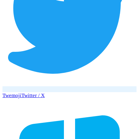
Twemoji
Twitter / X