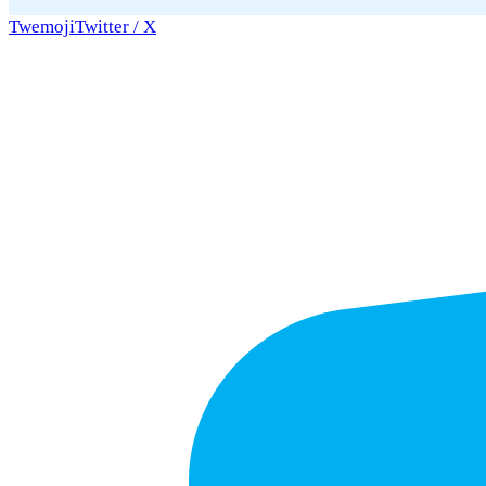
Twemoji
Twitter / X