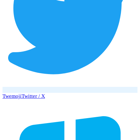
Twemoji
Twitter / X