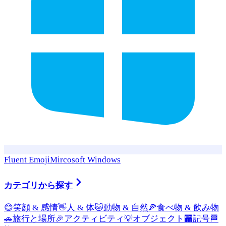
Fluent Emoji
Mircosoft Windows
カテゴリから探す
😊
笑顔 & 感情
👋
人 & 体
🐱
動物 & 自然
🍕
食べ物 & 飲み物
🚗
旅行と場所
🎉
アクティビティ
💡
オブジェクト
🏧
記号
🏁