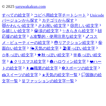
©
2025
saruwakakun.com
すべての絵文字
コピペ用絵文字チートシート
Unicode
バージョンから探す
カテゴリから探す
😻
かわいい絵文字
🎉
お祝い絵文字
😢
悲しい絵文字
🥳
嬉しい絵文字
😭
涙の絵文字
✨
きらきら絵文字
🙌
応援の絵文字
⚠️
攻撃的・使用注意な絵文字
💅
コス
メ・ビューティーの絵文字
😳
リアクション絵文字
🤪
面白い絵文字
🌤️
天気の絵文字
🏖️
夏っぽい絵文字
⛄
冬っぽい絵文字
🍁
秋っぽい絵文字
🌸
春っぽい絵文
字
🎄
クリスマス絵文字
🎃
ハロウィン絵文字
❤️
ハー
トの絵文字
👩‍💼
職業の絵文字
⚽
スポーツの絵文字
🍰
スイーツの絵文字
☀️
天気の絵文字一覧
🏳️
国旗の絵
文字一覧
👗
ファッションの絵文字一覧