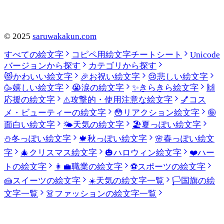
©
2025
saruwakakun.com
すべての絵文字
コピペ用絵文字チートシート
Unicode
バージョンから探す
カテゴリから探す
😻
かわいい絵文字
🎉
お祝い絵文字
😢
悲しい絵文字
🥳
嬉しい絵文字
😭
涙の絵文字
✨
きらきら絵文字
🙌
応援の絵文字
⚠️
攻撃的・使用注意な絵文字
💅
コス
メ・ビューティーの絵文字
😳
リアクション絵文字
🤪
面白い絵文字
🌤️
天気の絵文字
🏖️
夏っぽい絵文字
⛄
冬っぽい絵文字
🍁
秋っぽい絵文字
🌸
春っぽい絵文
字
🎄
クリスマス絵文字
🎃
ハロウィン絵文字
❤️
ハー
トの絵文字
👩‍💼
職業の絵文字
⚽
スポーツの絵文字
🍰
スイーツの絵文字
☀️
天気の絵文字一覧
🏳️
国旗の絵
文字一覧
👗
ファッションの絵文字一覧