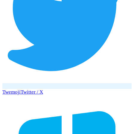
Twemoji
Twitter / X