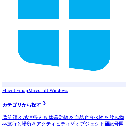
Fluent Emoji
Mircosoft Windows
カテゴリから探す
😊
笑顔 & 感情
👋
人 & 体
🐱
動物 & 自然
🍕
食べ物 & 飲み物
🚗
旅行と場所
🎉
アクティビティ
💡
オブジェクト
🏧
記号
🏁