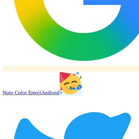
Noto Color Emoji
Android