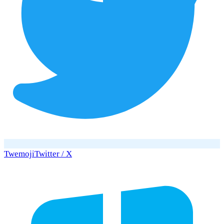
Twemoji
Twitter / X