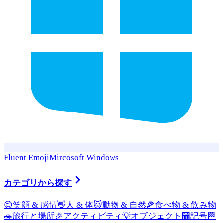
Fluent Emoji
Mircosoft Windows
カテゴリから探す
😊
笑顔 & 感情
👋
人 & 体
🐱
動物 & 自然
🍕
食べ物 & 飲み物
🚗
旅行と場所
🎉
アクティビティ
💡
オブジェクト
🏧
記号
🏁