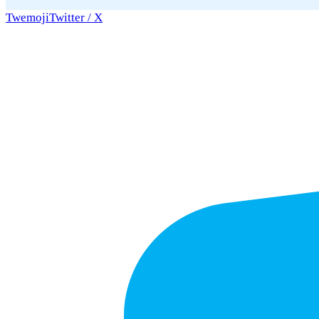
Twemoji
Twitter / X