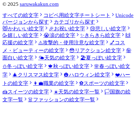
©
2025
saruwakakun.com
すべての絵文字
コピペ用絵文字チートシート
Unicode
バージョンから探す
カテゴリから探す
😻
かわいい絵文字
🎉
お祝い絵文字
😢
悲しい絵文字
🥳
嬉しい絵文字
😭
涙の絵文字
✨
きらきら絵文字
🙌
応援の絵文字
⚠️
攻撃的・使用注意な絵文字
💅
コス
メ・ビューティーの絵文字
😳
リアクション絵文字
🤪
面白い絵文字
🌤️
天気の絵文字
🏖️
夏っぽい絵文字
⛄
冬っぽい絵文字
🍁
秋っぽい絵文字
🌸
春っぽい絵文
字
🎄
クリスマス絵文字
🎃
ハロウィン絵文字
❤️
ハー
トの絵文字
👩‍💼
職業の絵文字
⚽
スポーツの絵文字
🍰
スイーツの絵文字
☀️
天気の絵文字一覧
🏳️
国旗の絵
文字一覧
👗
ファッションの絵文字一覧