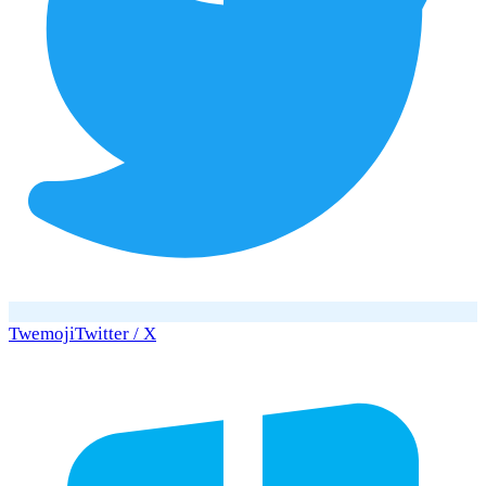
Twemoji
Twitter / X