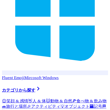
Fluent Emoji
Mircosoft Windows
カテゴリから探す
😊
笑顔 & 感情
👋
人 & 体
🐱
動物 & 自然
🍕
食べ物 & 飲み物
🚗
旅行と場所
🎉
アクティビティ
💡
オブジェクト
🏧
記号
🏁