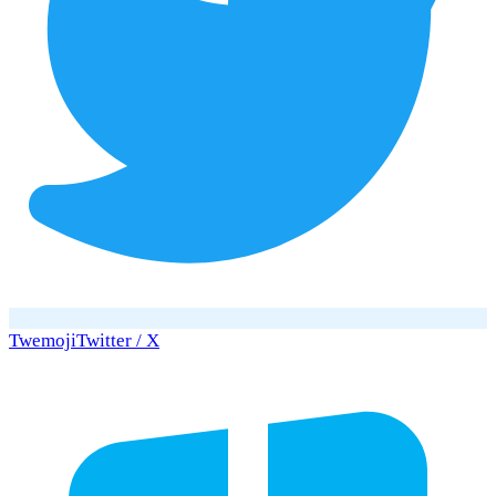
Twemoji
Twitter / X