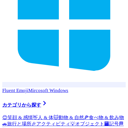
Fluent Emoji
Mircosoft Windows
カテゴリから探す
😊
笑顔 & 感情
👋
人 & 体
🐱
動物 & 自然
🍕
食べ物 & 飲み物
🚗
旅行と場所
🎉
アクティビティ
💡
オブジェクト
🏧
記号
🏁