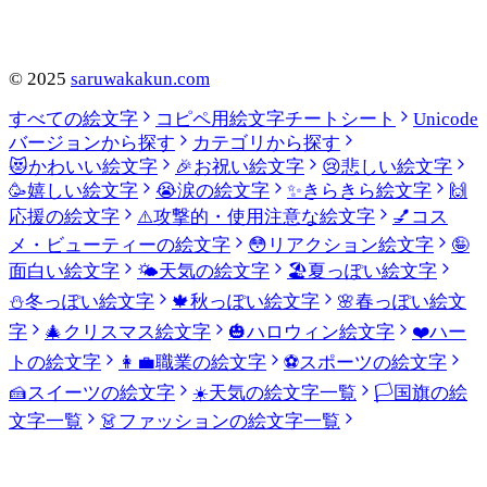
©
2025
saruwakakun.com
すべての絵文字
コピペ用絵文字チートシート
Unicode
バージョンから探す
カテゴリから探す
😻
かわいい絵文字
🎉
お祝い絵文字
😢
悲しい絵文字
🥳
嬉しい絵文字
😭
涙の絵文字
✨
きらきら絵文字
🙌
応援の絵文字
⚠️
攻撃的・使用注意な絵文字
💅
コス
メ・ビューティーの絵文字
😳
リアクション絵文字
🤪
面白い絵文字
🌤️
天気の絵文字
🏖️
夏っぽい絵文字
⛄
冬っぽい絵文字
🍁
秋っぽい絵文字
🌸
春っぽい絵文
字
🎄
クリスマス絵文字
🎃
ハロウィン絵文字
❤️
ハー
トの絵文字
👩‍💼
職業の絵文字
⚽
スポーツの絵文字
🍰
スイーツの絵文字
☀️
天気の絵文字一覧
🏳️
国旗の絵
文字一覧
👗
ファッションの絵文字一覧