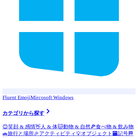
Fluent Emoji
Mircosoft Windows
カテゴリから探す
😊
笑顔 & 感情
👋
人 & 体
🐱
動物 & 自然
🍕
食べ物 & 飲み物
🚗
旅行と場所
🎉
アクティビティ
💡
オブジェクト
🏧
記号
🏁