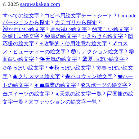
©
2025
saruwakakun.com
すべての絵文字
コピペ用絵文字チートシート
Unicode
バージョンから探す
カテゴリから探す
😻
かわいい絵文字
🎉
お祝い絵文字
😢
悲しい絵文字
🥳
嬉しい絵文字
😭
涙の絵文字
✨
きらきら絵文字
🙌
応援の絵文字
⚠️
攻撃的・使用注意な絵文字
💅
コス
メ・ビューティーの絵文字
😳
リアクション絵文字
🤪
面白い絵文字
🌤️
天気の絵文字
🏖️
夏っぽい絵文字
⛄
冬っぽい絵文字
🍁
秋っぽい絵文字
🌸
春っぽい絵文
字
🎄
クリスマス絵文字
🎃
ハロウィン絵文字
❤️
ハー
トの絵文字
👩‍💼
職業の絵文字
⚽
スポーツの絵文字
🍰
スイーツの絵文字
☀️
天気の絵文字一覧
🏳️
国旗の絵
文字一覧
👗
ファッションの絵文字一覧