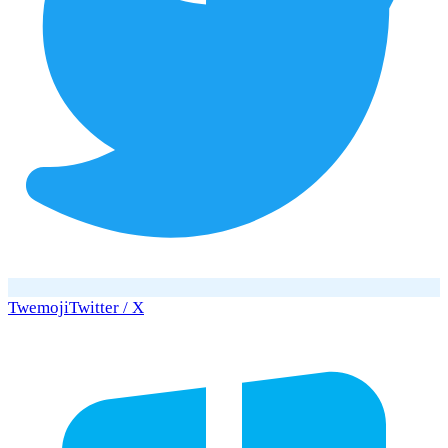
Twemoji
Twitter / X