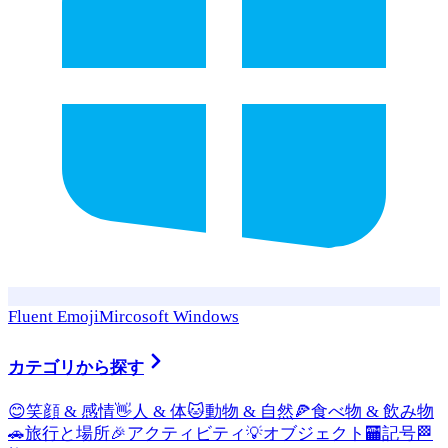
Fluent Emoji
Mircosoft Windows
カテゴリから探す
😊
笑顔 & 感情
👋
人 & 体
🐱
動物 & 自然
🍕
食べ物 & 飲み物
🚗
旅行と場所
🎉
アクティビティ
💡
オブジェクト
🏧
記号
🏁