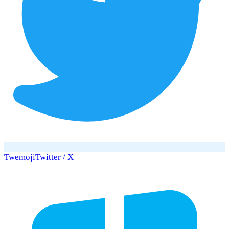
Twemoji
Twitter / X