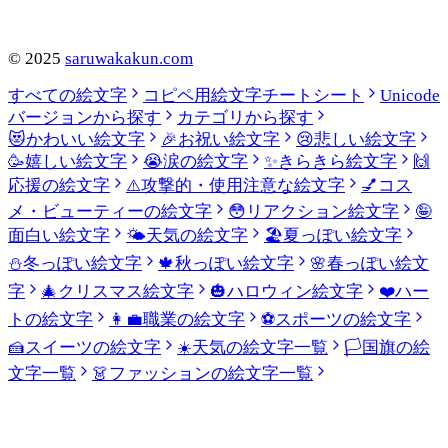
©
2025
saruwakakun.com
すべての絵文字
コピペ用絵文字チートシート
Unicode
バージョンから探す
カテゴリから探す
😻
かわいい絵文字
🎉
お祝い絵文字
😢
悲しい絵文字
🥳
嬉しい絵文字
😭
涙の絵文字
✨
きらきら絵文字
🙌
応援の絵文字
⚠️
攻撃的・使用注意な絵文字
💅
コス
メ・ビューティーの絵文字
😳
リアクション絵文字
🤪
面白い絵文字
🌤️
天気の絵文字
🏖️
夏っぽい絵文字
⛄
冬っぽい絵文字
🍁
秋っぽい絵文字
🌸
春っぽい絵文
字
🎄
クリスマス絵文字
🎃
ハロウィン絵文字
❤️
ハー
トの絵文字
👩‍💼
職業の絵文字
⚽
スポーツの絵文字
🍰
スイーツの絵文字
☀️
天気の絵文字一覧
🏳️
国旗の絵
文字一覧
👗
ファッションの絵文字一覧