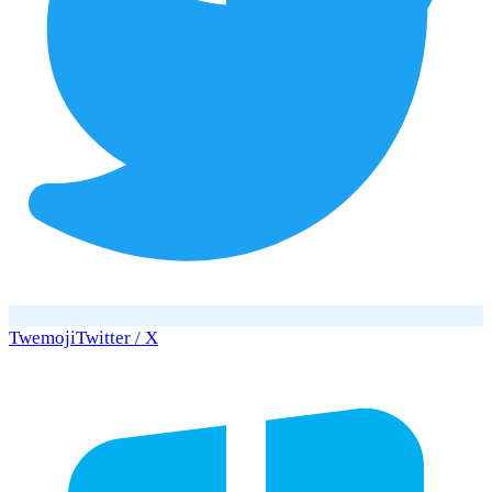
Twemoji
Twitter / X