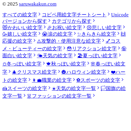
©
2025
saruwakakun.com
すべての絵文字
コピペ用絵文字チートシート
Unicode
バージョンから探す
カテゴリから探す
😻
かわいい絵文字
🎉
お祝い絵文字
😢
悲しい絵文字
🥳
嬉しい絵文字
😭
涙の絵文字
✨
きらきら絵文字
🙌
応援の絵文字
⚠️
攻撃的・使用注意な絵文字
💅
コス
メ・ビューティーの絵文字
😳
リアクション絵文字
🤪
面白い絵文字
🌤️
天気の絵文字
🏖️
夏っぽい絵文字
⛄
冬っぽい絵文字
🍁
秋っぽい絵文字
🌸
春っぽい絵文
字
🎄
クリスマス絵文字
🎃
ハロウィン絵文字
❤️
ハー
トの絵文字
👩‍💼
職業の絵文字
⚽
スポーツの絵文字
🍰
スイーツの絵文字
☀️
天気の絵文字一覧
🏳️
国旗の絵
文字一覧
👗
ファッションの絵文字一覧