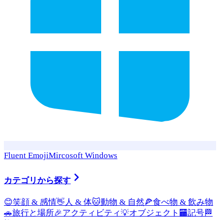
Fluent Emoji
Mircosoft Windows
カテゴリから探す
😊
笑顔 & 感情
👋
人 & 体
🐱
動物 & 自然
🍕
食べ物 & 飲み物
🚗
旅行と場所
🎉
アクティビティ
💡
オブジェクト
🏧
記号
🏁