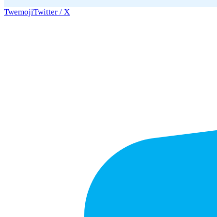
Twemoji
Twitter / X