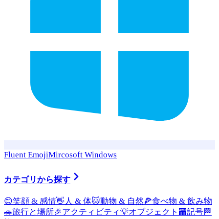
Fluent Emoji
Mircosoft Windows
カテゴリから探す
😊
笑顔 & 感情
👋
人 & 体
🐱
動物 & 自然
🍕
食べ物 & 飲み物
🚗
旅行と場所
🎉
アクティビティ
💡
オブジェクト
🏧
記号
🏁