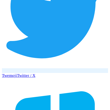
Twemoji
Twitter / X