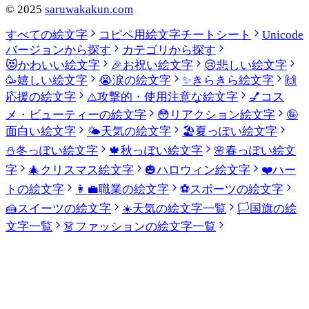
©
2025
saruwakakun.com
すべての絵文字
コピペ用絵文字チートシート
Unicode
バージョンから探す
カテゴリから探す
😻
かわいい絵文字
🎉
お祝い絵文字
😢
悲しい絵文字
🥳
嬉しい絵文字
😭
涙の絵文字
✨
きらきら絵文字
🙌
応援の絵文字
⚠️
攻撃的・使用注意な絵文字
💅
コス
メ・ビューティーの絵文字
😳
リアクション絵文字
🤪
面白い絵文字
🌤️
天気の絵文字
🏖️
夏っぽい絵文字
⛄
冬っぽい絵文字
🍁
秋っぽい絵文字
🌸
春っぽい絵文
字
🎄
クリスマス絵文字
🎃
ハロウィン絵文字
❤️
ハー
トの絵文字
👩‍💼
職業の絵文字
⚽
スポーツの絵文字
🍰
スイーツの絵文字
☀️
天気の絵文字一覧
🏳️
国旗の絵
文字一覧
👗
ファッションの絵文字一覧