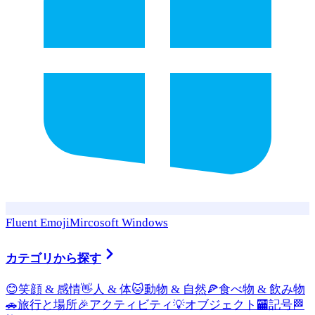
Fluent Emoji
Mircosoft Windows
カテゴリから探す
😊
笑顔 & 感情
👋
人 & 体
🐱
動物 & 自然
🍕
食べ物 & 飲み物
🚗
旅行と場所
🎉
アクティビティ
💡
オブジェクト
🏧
記号
🏁