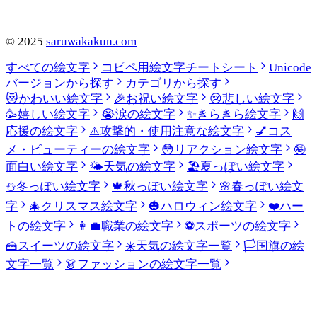
©
2025
saruwakakun.com
すべての絵文字
コピペ用絵文字チートシート
Unicode
バージョンから探す
カテゴリから探す
😻
かわいい絵文字
🎉
お祝い絵文字
😢
悲しい絵文字
🥳
嬉しい絵文字
😭
涙の絵文字
✨
きらきら絵文字
🙌
応援の絵文字
⚠️
攻撃的・使用注意な絵文字
💅
コス
メ・ビューティーの絵文字
😳
リアクション絵文字
🤪
面白い絵文字
🌤️
天気の絵文字
🏖️
夏っぽい絵文字
⛄
冬っぽい絵文字
🍁
秋っぽい絵文字
🌸
春っぽい絵文
字
🎄
クリスマス絵文字
🎃
ハロウィン絵文字
❤️
ハー
トの絵文字
👩‍💼
職業の絵文字
⚽
スポーツの絵文字
🍰
スイーツの絵文字
☀️
天気の絵文字一覧
🏳️
国旗の絵
文字一覧
👗
ファッションの絵文字一覧