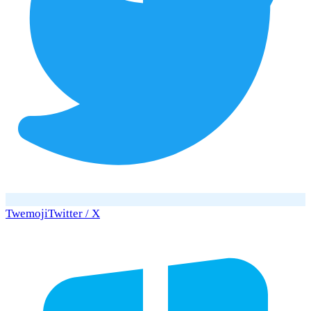
Twemoji
Twitter / X