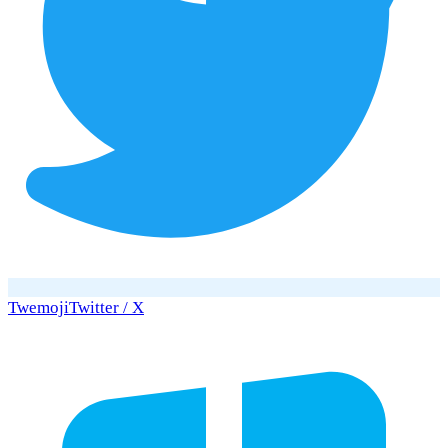
Twemoji
Twitter / X