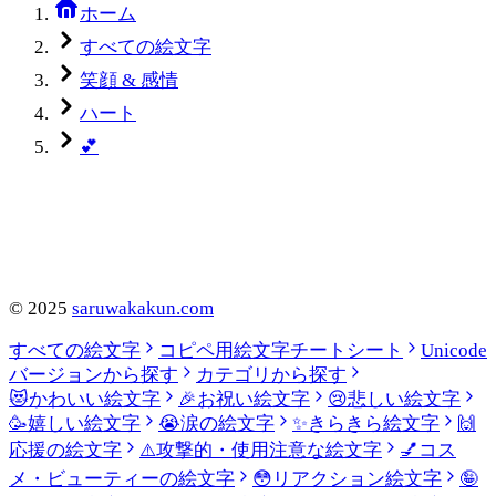
ホーム
すべての絵文字
笑顔 & 感情
ハート
💕
©
2025
saruwakakun.com
すべての絵文字
コピペ用絵文字チートシート
Unicode
バージョンから探す
カテゴリから探す
😻
かわいい絵文字
🎉
お祝い絵文字
😢
悲しい絵文字
🥳
嬉しい絵文字
😭
涙の絵文字
✨
きらきら絵文字
🙌
応援の絵文字
⚠️
攻撃的・使用注意な絵文字
💅
コス
メ・ビューティーの絵文字
😳
リアクション絵文字
🤪