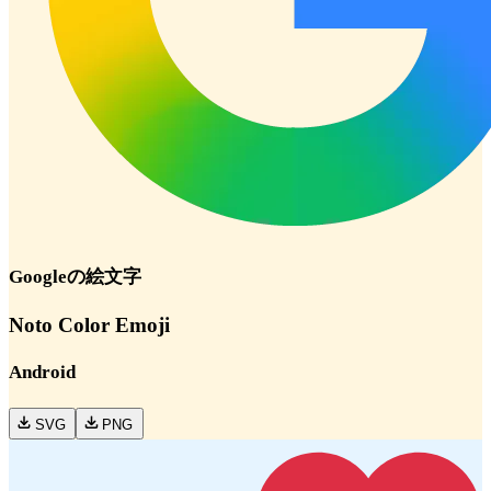
Google
の絵文字
Noto Color Emoji
Android
SVG
PNG