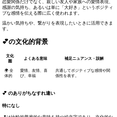
恋愛関係だけでなく、親しい友人や家族への愛情表現、
感謝の気持ち、あるいは単に「大好き」というポジティ
ブな感情を伝える際に広く使われます。
温かい気持ちや、繋がりを表現したいときに活用できま
す。
💕
の文化的背景
文化
よくある意味
補足ニュアンス・誤解
圏
🌍 全
愛情、友情、喜
共通してポジティブな感情や関
体的
び、幸福
係性を表す。
💕 のありがちなすれ違い
特になし