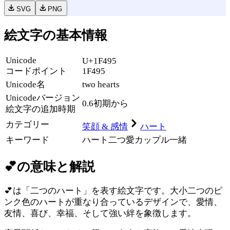
SVG
PNG
絵文字の基本情報
Unicode
U+1F495
コードポイント
1F495
Unicode名
two hearts
Unicode
バージョン
0.6
初期から
絵文字の追加時期
カテゴリー
笑顔 & 感情
ハート
キーワード
ハート
二つ
愛
カップル
一緒
💕
の意味と解説
💕は「二つのハート」を表す絵文字です。大小二つのピ
ンク色のハートが重なり合っているデザインで、愛情、
友情、喜び、幸福、そして強い絆を象徴します。