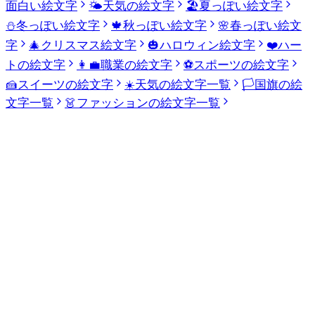
面白い絵文字
🌤️
天気の絵文字
🏖️
夏っぽい絵文字
⛄
冬っぽい絵文字
🍁
秋っぽい絵文字
🌸
春っぽい絵文
字
🎄
クリスマス絵文字
🎃
ハロウィン絵文字
❤️
ハー
トの絵文字
👩‍💼
職業の絵文字
⚽
スポーツの絵文字
🍰
スイーツの絵文字
☀️
天気の絵文字一覧
🏳️
国旗の絵
文字一覧
👗
ファッションの絵文字一覧