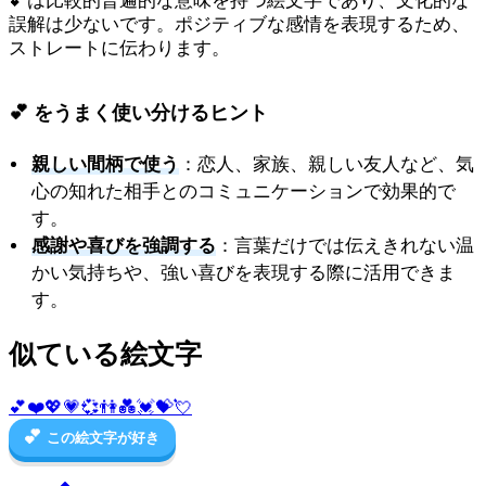
💕は比較的普遍的な意味を持つ絵文字であり、文化的な
誤解は少ないです。ポジティブな感情を表現するため、
ストレートに伝わります。
💕 をうまく使い分けるヒント
親しい間柄で使う
：恋人、家族、親しい友人など、気
心の知れた相手とのコミュニケーションで効果的で
す。
感謝や喜びを強調する
：言葉だけでは伝えきれない温
かい気持ちや、強い喜びを表現する際に活用できま
す。
似ている絵文字
💕
❤️
💖
💗
💞
👫
💑
💓
💝
💘
💕
この絵文字が好き