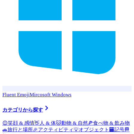
Fluent Emoji
Mircosoft Windows
カテゴリから探す
😊
笑顔 & 感情
👋
人 & 体
🐱
動物 & 自然
🍕
食べ物 & 飲み物
🚗
旅行と場所
🎉
アクティビティ
💡
オブジェクト
🏧
記号
🏁