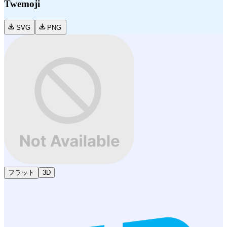
Twemoji
SVG
PNG
フラット
3D