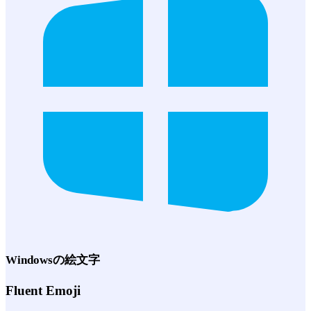
Windows
の絵文字
Fluent Emoji