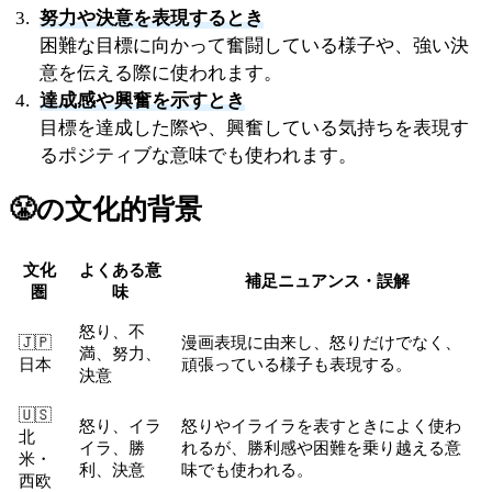
努力や決意を表現するとき
困難な目標に向かって奮闘している様子や、強い決
意を伝える際に使われます。
達成感や興奮を示すとき
目標を達成した際や、興奮している気持ちを表現す
るポジティブな意味でも使われます。
😤
の文化的背景
文化
よくある意
補足ニュアンス・誤解
圏
味
怒り、不
🇯🇵
漫画表現に由来し、怒りだけでなく、
満、努力、
日本
頑張っている様子も表現する。
決意
🇺🇸
怒り、イラ
怒りやイライラを表すときによく使わ
北
イラ、勝
れるが、勝利感や困難を乗り越える意
米・
利、決意
味でも使われる。
西欧