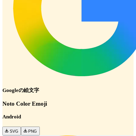
Google
の絵文字
Noto Color Emoji
Android
SVG
PNG