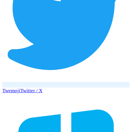
Twemoji
Twitter / X