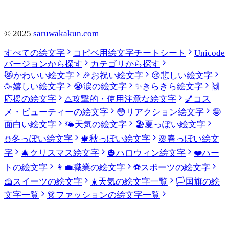
©
2025
saruwakakun.com
すべての絵文字
コピペ用絵文字チートシート
Unicode
バージョンから探す
カテゴリから探す
😻
かわいい絵文字
🎉
お祝い絵文字
😢
悲しい絵文字
🥳
嬉しい絵文字
😭
涙の絵文字
✨
きらきら絵文字
🙌
応援の絵文字
⚠️
攻撃的・使用注意な絵文字
💅
コス
メ・ビューティーの絵文字
😳
リアクション絵文字
🤪
面白い絵文字
🌤️
天気の絵文字
🏖️
夏っぽい絵文字
⛄
冬っぽい絵文字
🍁
秋っぽい絵文字
🌸
春っぽい絵文
字
🎄
クリスマス絵文字
🎃
ハロウィン絵文字
❤️
ハー
トの絵文字
👩‍💼
職業の絵文字
⚽
スポーツの絵文字
🍰
スイーツの絵文字
☀️
天気の絵文字一覧
🏳️
国旗の絵
文字一覧
👗
ファッションの絵文字一覧