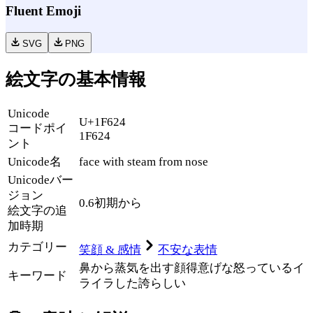
Fluent Emoji
SVG
PNG
絵文字の基本情報
Unicode
U+1F624
コードポイ
1F624
ント
Unicode名
face with steam from nose
Unicode
バー
ジョン
0.6
初期から
絵文字の追
加時期
カテゴリー
笑顔 & 感情
不安な表情
鼻から蒸気を出す顔
得意げな
怒っている
イ
キーワード
ライラした
誇らしい