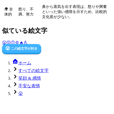
鼻から蒸気を出す表現は、怒りや興奮
🌍 全
怒り、不
といった強い感情を示すため、比較的
体的
満、努力
文化差が少ない。
似ている絵文字
😤
😡
😠
💢
🔥
💪
😤
この絵文字が好き
ホーム
すべての絵文字
笑顔 & 感情
不安な表情
😤