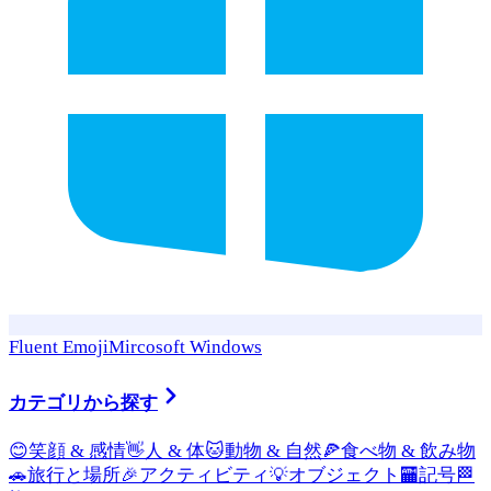
Fluent Emoji
Mircosoft Windows
カテゴリから探す
😊
笑顔 & 感情
👋
人 & 体
🐱
動物 & 自然
🍕
食べ物 & 飲み物
🚗
旅行と場所
🎉
アクティビティ
💡
オブジェクト
🏧
記号
🏁