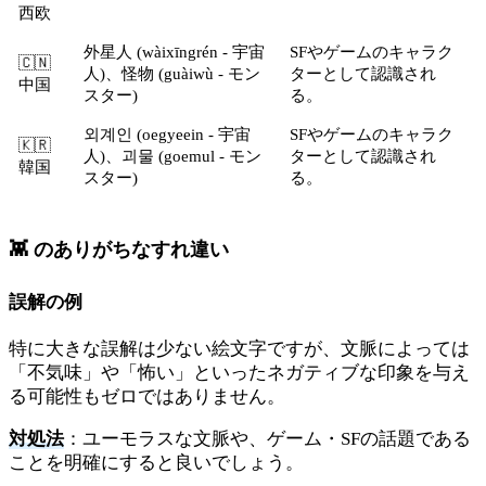
西欧
外星人 (wàixīngrén - 宇宙
SFやゲームのキャラク
🇨🇳
人)、怪物 (guàiwù - モン
ターとして認識され
中国
スター)
る。
외계인 (oegyeein - 宇宙
SFやゲームのキャラク
🇰🇷
人)、괴물 (goemul - モン
ターとして認識され
韓国
スター)
る。
👾 のありがちなすれ違い
誤解の例
特に大きな誤解は少ない絵文字ですが、文脈によっては
「不気味」や「怖い」といったネガティブな印象を与え
る可能性もゼロではありません。
対処法
：ユーモラスな文脈や、ゲーム・SFの話題である
ことを明確にすると良いでしょう。