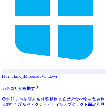
Fluent Emoji
Mircosoft Windows
カテゴリから探す
😊
笑顔 & 感情
👋
人 & 体
🐱
動物 & 自然
🍕
食べ物 & 飲み物
🚗
旅行と場所
🎉
アクティビティ
💡
オブジェクト
🏧
記号
🏁