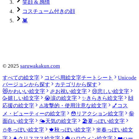
笑顔 & 感情
コスチューム付きの顔
👾
©
2025
saruwakakun.com
すべての絵文字
コピペ用絵文字チートシート
Unicode
バージョンから探す
カテゴリから探す
😻
かわいい絵文字
🎉
お祝い絵文字
😢
悲しい絵文字
🥳
嬉しい絵文字
😭
涙の絵文字
✨
きらきら絵文字
🙌
応援の絵文字
⚠️
攻撃的・使用注意な絵文字
💅
コス
メ・ビューティーの絵文字
😳
リアクション絵文字
🤪
面白い絵文字
🌤️
天気の絵文字
🏖️
夏っぽい絵文字
⛄
冬っぽい絵文字
🍁
秋っぽい絵文字
🌸
春っぽい絵文
字
🎄
クリスマス絵文字
🎃
ハロウィン絵文字
❤️
ハー