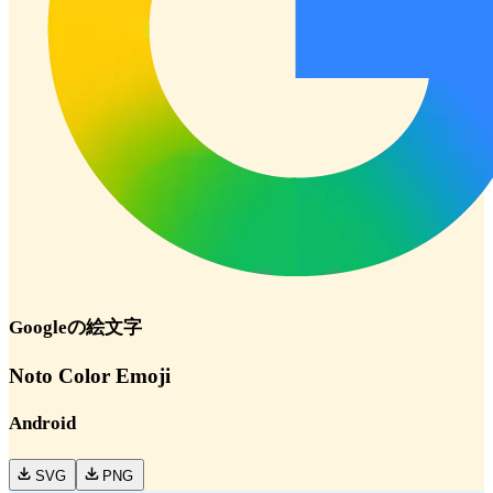
Google
の絵文字
Noto Color Emoji
Android
SVG
PNG