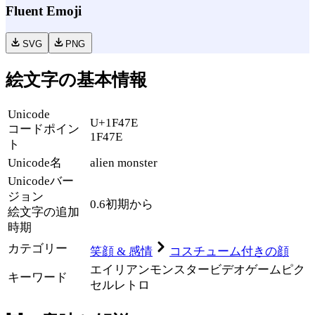
Fluent Emoji
SVG
PNG
絵文字の基本情報
Unicode
U+1F47E
コードポイン
1F47E
ト
Unicode名
alien monster
Unicode
バー
ジョン
0.6
初期から
絵文字の追加
時期
カテゴリー
笑顔 & 感情
コスチューム付きの顔
エイリアン
モンスター
ビデオゲーム
ピク
キーワード
セル
レトロ