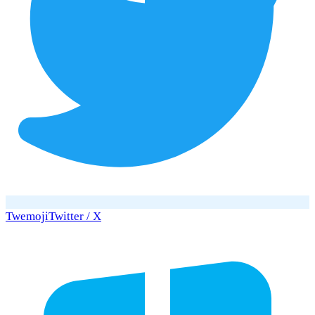
Twemoji
Twitter / X