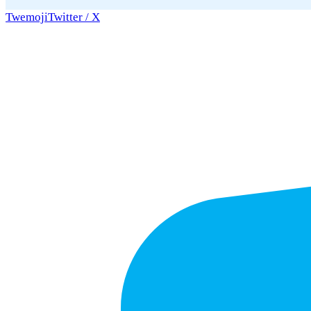
Twemoji
Twitter / X