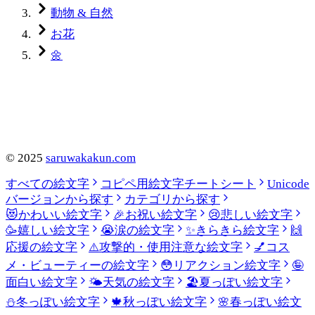
動物 & 自然
お花
🌼
©
2025
saruwakakun.com
すべての絵文字
コピペ用絵文字チートシート
Unicode
バージョンから探す
カテゴリから探す
😻
かわいい絵文字
🎉
お祝い絵文字
😢
悲しい絵文字
🥳
嬉しい絵文字
😭
涙の絵文字
✨
きらきら絵文字
🙌
応援の絵文字
⚠️
攻撃的・使用注意な絵文字
💅
コス
メ・ビューティーの絵文字
😳
リアクション絵文字
🤪
面白い絵文字
🌤️
天気の絵文字
🏖️
夏っぽい絵文字
⛄
冬っぽい絵文字
🍁
秋っぽい絵文字
🌸
春っぽい絵文