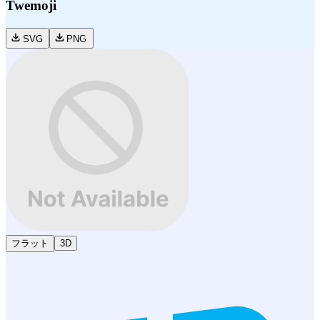
Twemoji
SVG
PNG
フラット
3D