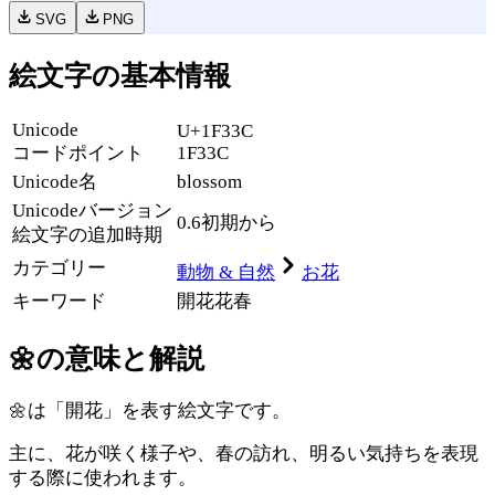
SVG
PNG
絵文字の基本情報
Unicode
U+1F33C
コードポイント
1F33C
Unicode名
blossom
Unicode
バージョン
0.6
初期から
絵文字の追加時期
カテゴリー
動物 & 自然
お花
キーワード
開花
花
春
🌼
の意味と解説
🌼は「開花」を表す絵文字です。
主に、花が咲く様子や、春の訪れ、明るい気持ちを表現
する際に使われます。