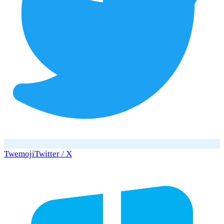
Twemoji
Twitter / X