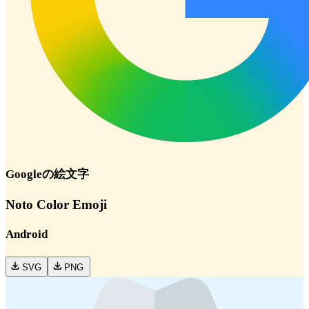
Google
の絵文字
Noto Color Emoji
Android
SVG
PNG