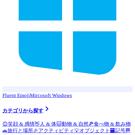
Fluent Emoji
Mircosoft Windows
カテゴリから探す
😊
笑顔 & 感情
👋
人 & 体
🐱
動物 & 自然
🍕
食べ物 & 飲み物
🚗
旅行と場所
🎉
アクティビティ
💡
オブジェクト
🏧
記号
🏁