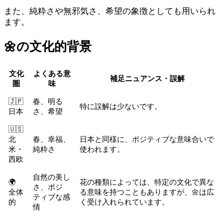
また、純粋さや無邪気さ、希望の象徴としても用いられ
ます。
🌼
の文化的背景
文化
よくある意
補足ニュアンス・誤解
圏
味
🇯🇵
春、明る
特に誤解は少ないです。
日本
さ、希望
🇺🇸
北
春、幸福、
日本と同様に、ポジティブな意味合いで
米・
純粋さ
使われます。
西欧
自然の美し
🌍
花の種類によっては、特定の文化で異な
さ、ポジ
全体
る意味を持つこともありますが、🌼は広
ティブな感
的
く受け入れられています。
情