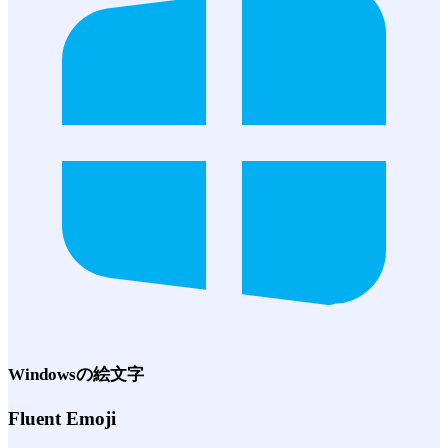
Windows
の絵文字
Fluent Emoji