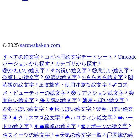
©
2025
saruwakakun.com
すべての絵文字
コピペ用絵文字チートシート
Unicode
バージョンから探す
カテゴリから探す
😻
かわいい絵文字
🎉
お祝い絵文字
😢
悲しい絵文字
🥳
嬉しい絵文字
😭
涙の絵文字
✨
きらきら絵文字
🙌
応援の絵文字
⚠️
攻撃的・使用注意な絵文字
💅
コス
メ・ビューティーの絵文字
😳
リアクション絵文字
🤪
面白い絵文字
🌤️
天気の絵文字
🏖️
夏っぽい絵文字
⛄
冬っぽい絵文字
🍁
秋っぽい絵文字
🌸
春っぽい絵文
字
🎄
クリスマス絵文字
🎃
ハロウィン絵文字
❤️
ハー
トの絵文字
👩‍💼
職業の絵文字
⚽
スポーツの絵文字
🍰
スイーツの絵文字
☀️
天気の絵文字一覧
🏳️
国旗の絵