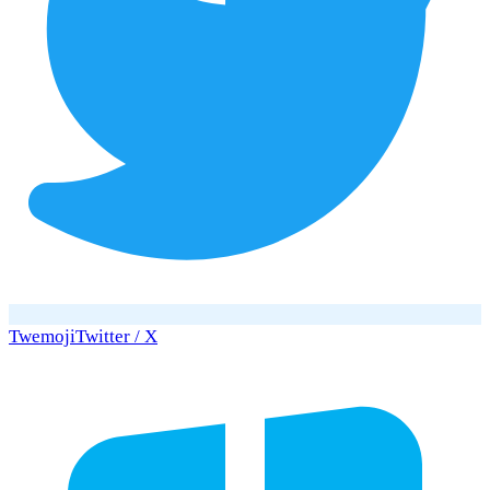
Twemoji
Twitter / X