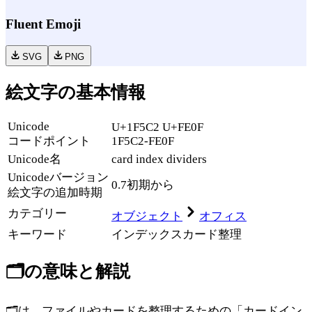
Fluent Emoji
SVG
PNG
絵文字の基本情報
Unicode
U+1F5C2 U+FE0F
コードポイント
1F5C2-FE0F
Unicode名
card index dividers
Unicode
バージョン
0.7
初期から
絵文字の追加時期
カテゴリー
オブジェクト
オフィス
キーワード
インデックス
カード
整理
🗂️
の意味と解説
🗂️は、ファイルやカードを整理するための「カードイン