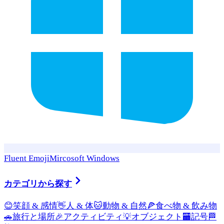
Fluent Emoji
Mircosoft Windows
カテゴリから探す
😊
笑顔 & 感情
👋
人 & 体
🐱
動物 & 自然
🍕
食べ物 & 飲み物
🚗
旅行と場所
🎉
アクティビティ
💡
オブジェクト
🏧
記号
🏁