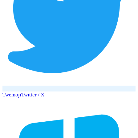
Twemoji
Twitter / X