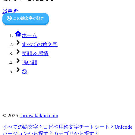
😋
🍔
🍕
🤤
この絵文字が好き
ホーム
すべての絵文字
笑顔 & 感情
眠い顔
🤤
©
2025
saruwakakun.com
すべての絵文字
コピペ用絵文字チートシート
Unicode
バージョンから探す
カテゴリから探す