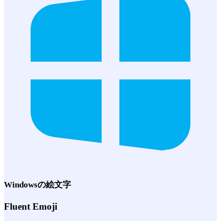
Windows
の絵文字
Fluent Emoji