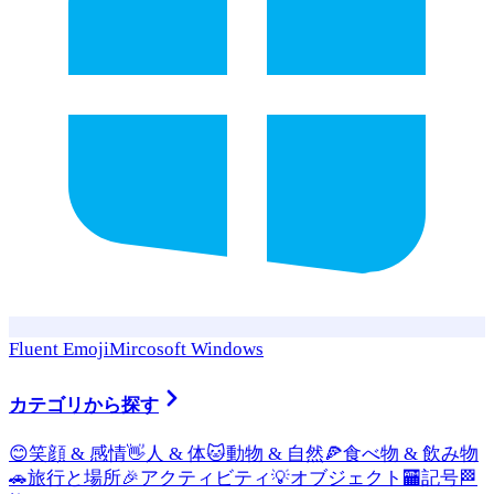
Fluent Emoji
Mircosoft Windows
カテゴリから探す
😊
笑顔 & 感情
👋
人 & 体
🐱
動物 & 自然
🍕
食べ物 & 飲み物
🚗
旅行と場所
🎉
アクティビティ
💡
オブジェクト
🏧
記号
🏁