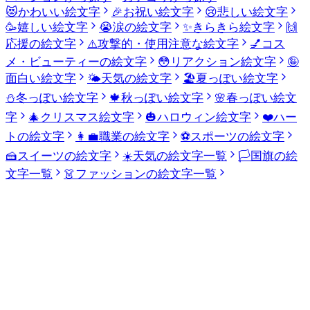
😻
かわいい絵文字
🎉
お祝い絵文字
😢
悲しい絵文字
🥳
嬉しい絵文字
😭
涙の絵文字
✨
きらきら絵文字
🙌
応援の絵文字
⚠️
攻撃的・使用注意な絵文字
💅
コス
メ・ビューティーの絵文字
😳
リアクション絵文字
🤪
面白い絵文字
🌤️
天気の絵文字
🏖️
夏っぽい絵文字
⛄
冬っぽい絵文字
🍁
秋っぽい絵文字
🌸
春っぽい絵文
字
🎄
クリスマス絵文字
🎃
ハロウィン絵文字
❤️
ハー
トの絵文字
👩‍💼
職業の絵文字
⚽
スポーツの絵文字
🍰
スイーツの絵文字
☀️
天気の絵文字一覧
🏳️
国旗の絵
文字一覧
👗
ファッションの絵文字一覧