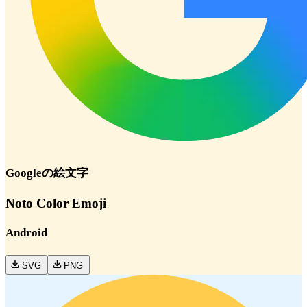
Google
の絵文字
Noto Color Emoji
Android
SVG
PNG