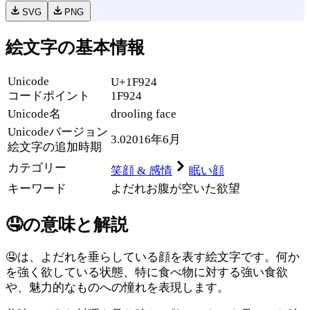
SVG
PNG
絵文字の基本情報
Unicode
U+1F924
コードポイント
1F924
Unicode名
drooling face
Unicode
バージョン
3.0
2016年6月
絵文字の追加時期
カテゴリー
笑顔 & 感情
眠い顔
キーワード
よだれ
お腹が空いた
欲望
🤤
の意味と解説
🤤は、よだれを垂らしている顔を表す絵文字です。何か
を強く欲している状態、特に食べ物に対する強い食欲
や、魅力的なものへの憧れを表現します。