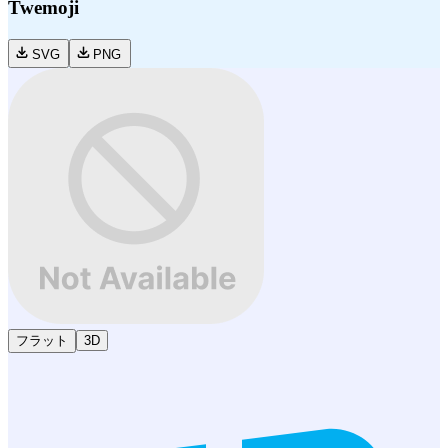
Twemoji
SVG
PNG
フラット
3D