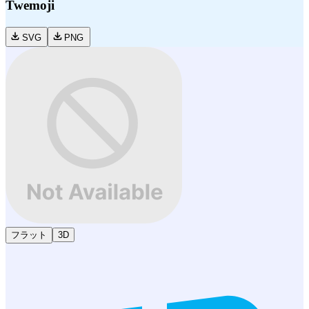
Twemoji
SVG
PNG
フラット
3D