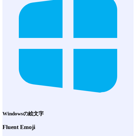
Windows
の絵文字
Fluent Emoji