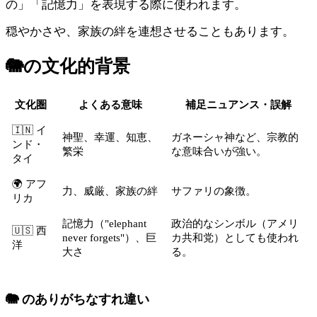
の」「記憶力」を表現する際に使われます。
穏やかさや、家族の絆を連想させることもあります。
🐘
の文化的背景
文化圏
よくある意味
補足ニュアンス・誤解
🇮🇳 イ
神聖、幸運、知恵、
ガネーシャ神など、宗教的
ンド・
繁栄
な意味合いが強い。
タイ
🌍 アフ
力、威厳、家族の絆
サファリの象徴。
リカ
記憶力（"elephant
政治的なシンボル（アメリ
🇺🇸 西
never forgets"）、巨
カ共和党）としても使われ
洋
大さ
る。
🐘 のありがちなすれ違い