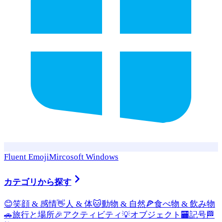
Fluent Emoji
Mircosoft Windows
カテゴリから探す
😊
笑顔 & 感情
👋
人 & 体
🐱
動物 & 自然
🍕
食べ物 & 飲み物
🚗
旅行と場所
🎉
アクティビティ
💡
オブジェクト
🏧
記号
🏁