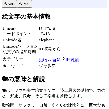
SVG
PNG
絵文字の基本情報
Unicode
U+1F418
コードポイント
1F418
Unicode名
elephant
Unicode
バージョン
0.6
初期から
絵文字の追加時期
カテゴリー
動物 & 自然
哺乳類
キーワード
ゾウ
鼻
牙
🐘
の意味と解説
🐘は、ゾウを表す絵文字です。陸上最大の動物で、力強
さ、知恵、長寿、そして幸運を象徴します。
動物園、サファリ、自然、あるいは比喩的に「巨大なも