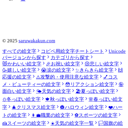
©
2025
saruwakakun.com
すべての絵文字
コピペ用絵文字チートシート
Unicode
バージョンから探す
カテゴリから探す
😻
かわいい絵文字
🎉
お祝い絵文字
😢
悲しい絵文字
🥳
嬉しい絵文字
😭
涙の絵文字
✨
きらきら絵文字
🙌
応援の絵文字
⚠️
攻撃的・使用注意な絵文字
💅
コス
メ・ビューティーの絵文字
😳
リアクション絵文字
🤪
面白い絵文字
🌤️
天気の絵文字
🏖️
夏っぽい絵文字
⛄
冬っぽい絵文字
🍁
秋っぽい絵文字
🌸
春っぽい絵文
字
🎄
クリスマス絵文字
🎃
ハロウィン絵文字
❤️
ハー
トの絵文字
👩‍💼
職業の絵文字
⚽
スポーツの絵文字
🍰
スイーツの絵文字
☀️
天気の絵文字一覧
🏳️
国旗の絵