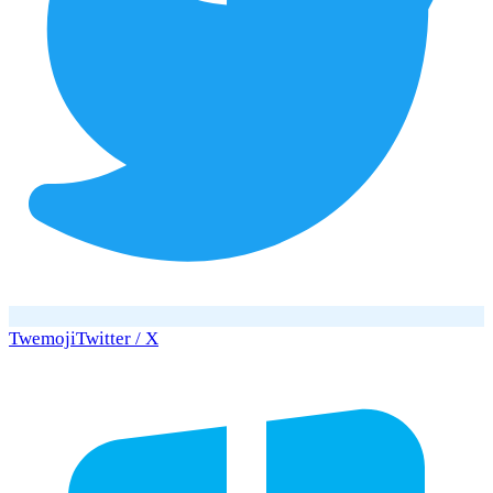
Twemoji
Twitter / X