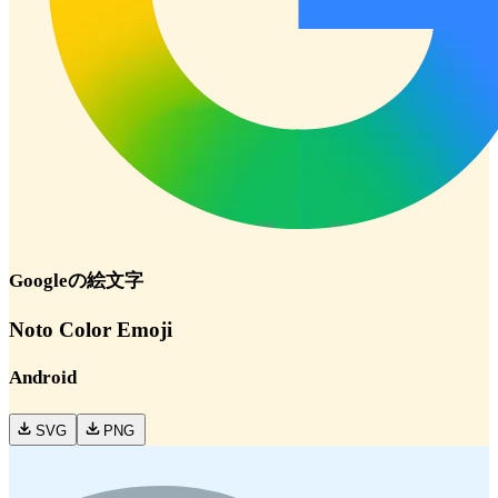
Google
の絵文字
Noto Color Emoji
Android
SVG
PNG