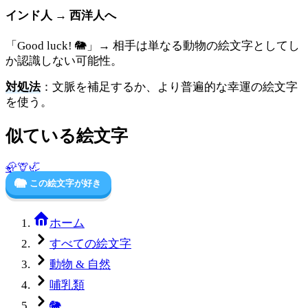
インド人 → 西洋人へ
「Good luck! 🐘」→ 相手は単なる動物の絵文字としてし
か認識しない可能性。
対処法
：文脈を補足するか、より普遍的な幸運の絵文字
を使う。
似ている絵文字
🦣
🦒
🦏
🐘
この絵文字が好き
ホーム
すべての絵文字
動物 & 自然
哺乳類
🐘