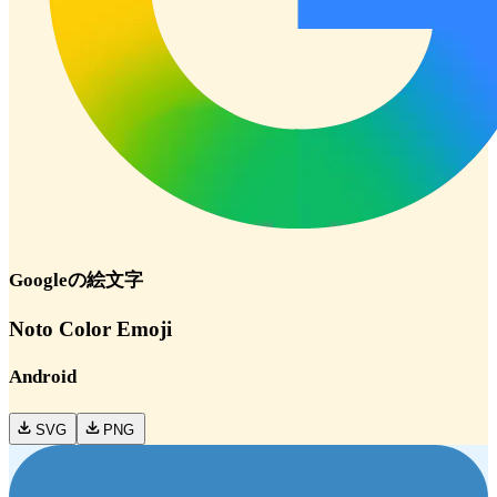
Google
の絵文字
Noto Color Emoji
Android
SVG
PNG