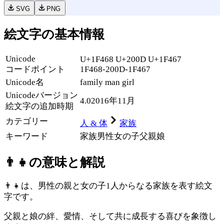
SVG
PNG
絵文字の基本情報
Unicode
U+1F468 U+200D U+1F467
コードポイント
1F468-200D-1F467
Unicode名
family man girl
Unicode
バージョン
4.0
2016年11月
絵文字の追加時期
カテゴリー
人 & 体
家族
キーワード
家族
男性
女の子
父親
娘
👨‍👧
の意味と解説
👨‍👧は、男性の親と女の子1人からなる家族を表す絵文
字です。
父親と娘の絆、愛情、そして共に成長する喜びを象徴し