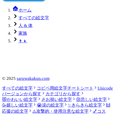
ホーム
すべての絵文字
人 & 体
家族
👨‍👧
©
2025
saruwakakun.com
すべての絵文字
コピペ用絵文字チートシート
Unicode
バージョンから探す
カテゴリから探す
😻
かわいい絵文字
🎉
お祝い絵文字
😢
悲しい絵文字
🥳
嬉しい絵文字
😭
涙の絵文字
✨
きらきら絵文字
🙌
応援の絵文字
⚠️
攻撃的・使用注意な絵文字
💅
コス