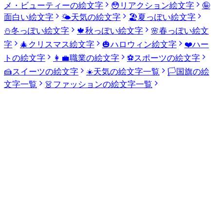
メ・ビューティーの絵文字
😳
リアクション絵文字
🤪
面白い絵文字
🌤️
天気の絵文字
🏖️
夏っぽい絵文字
⛄
冬っぽい絵文字
🍁
秋っぽい絵文字
🌸
春っぽい絵文
字
🎄
クリスマス絵文字
🎃
ハロウィン絵文字
❤️
ハー
トの絵文字
👩‍💼
職業の絵文字
⚽
スポーツの絵文字
🍰
スイーツの絵文字
☀️
天気の絵文字一覧
🏳️
国旗の絵
文字一覧
👗
ファッションの絵文字一覧