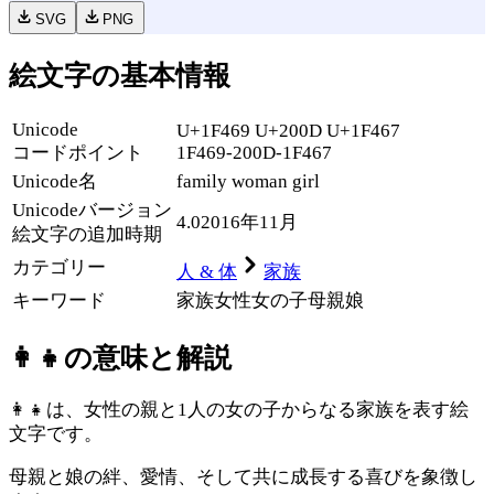
SVG
PNG
絵文字の基本情報
Unicode
U+1F469 U+200D U+1F467
コードポイント
1F469-200D-1F467
Unicode名
family woman girl
Unicode
バージョン
4.0
2016年11月
絵文字の追加時期
カテゴリー
人 & 体
家族
キーワード
家族
女性
女の子
母親
娘
👩‍👧
の意味と解説
👩‍👧は、女性の親と1人の女の子からなる家族を表す絵
文字です。
母親と娘の絆、愛情、そして共に成長する喜びを象徴し