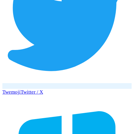
Twemoji
Twitter / X