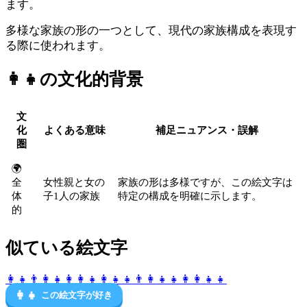
ます。
多様な家族の形の一つとして、現代の家族構成を表現す
る際に使われます。
👩‍👧
の文化的背景
文
化
よくある意味
補足ニュアンス・誤解
圏
🌍
全
女性親と女の
家族の形は多様ですが、この絵文字は
体
子1人の家族
特定の構成を明確に示します。
的
似ている絵文字
👩‍👧
👨‍👩‍👧
👩‍👩‍👧
👩‍👧‍👧
👨‍👩‍👧‍👧
👩‍👩‍👧‍👧
👩‍👧
この絵文字が好き