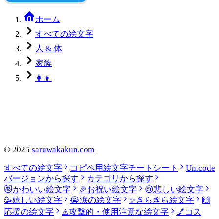
ホーム
すべての絵文字
人 & 体
家族
👩‍👧
©
2025
saruwakakun.com
すべての絵文字
コピペ用絵文字チートシート
Unicode
バージョンから探す
カテゴリから探す
😻
かわいい絵文字
🎉
お祝い絵文字
😢
悲しい絵文字
🥳
嬉しい絵文字
😭
涙の絵文字
✨
きらきら絵文字
🙌
応援の絵文字
⚠️
攻撃的・使用注意な絵文字
💅
コス