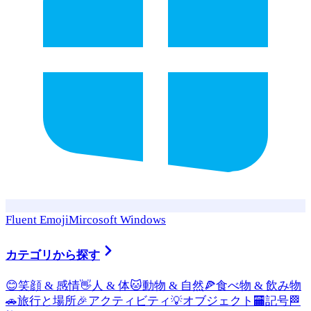
Fluent Emoji
Mircosoft Windows
カテゴリから探す
😊
笑顔 & 感情
👋
人 & 体
🐱
動物 & 自然
🍕
食べ物 & 飲み物
🚗
旅行と場所
🎉
アクティビティ
💡
オブジェクト
🏧
記号
🏁