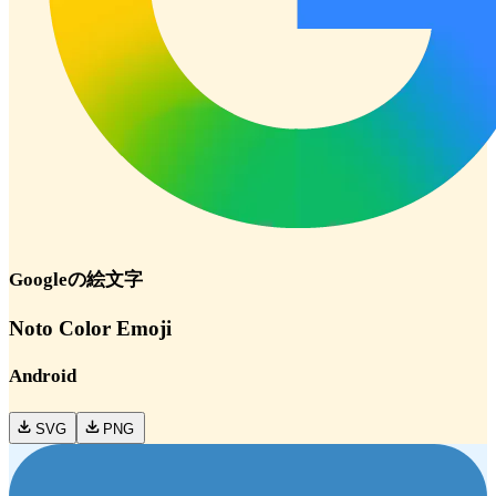
Google
の絵文字
Noto Color Emoji
Android
SVG
PNG