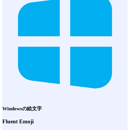
Windows
の絵文字
Fluent Emoji