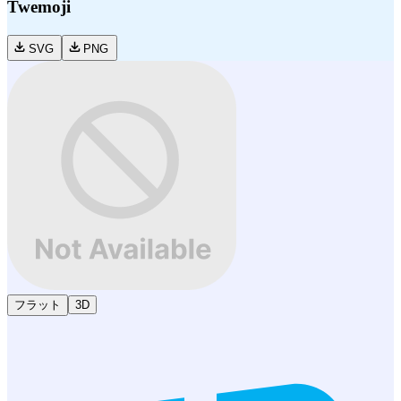
Twemoji
SVG
PNG
フラット
3D