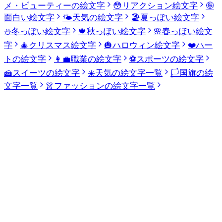
メ・ビューティーの絵文字
😳
リアクション絵文字
🤪
面白い絵文字
🌤️
天気の絵文字
🏖️
夏っぽい絵文字
⛄
冬っぽい絵文字
🍁
秋っぽい絵文字
🌸
春っぽい絵文
字
🎄
クリスマス絵文字
🎃
ハロウィン絵文字
❤️
ハー
トの絵文字
👩‍💼
職業の絵文字
⚽
スポーツの絵文字
🍰
スイーツの絵文字
☀️
天気の絵文字一覧
🏳️
国旗の絵
文字一覧
👗
ファッションの絵文字一覧