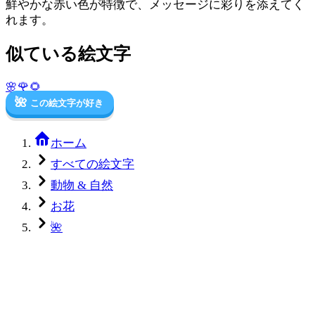
鮮やかな赤い色が特徴で、メッセージに彩りを添えてく
れます。
似ている絵文字
🌸
🌹
🌻
🌺
この絵文字が好き
ホーム
すべての絵文字
動物 & 自然
お花
🌺