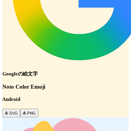
Google
の絵文字
Noto Color Emoji
Android
SVG
PNG