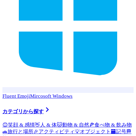
Fluent Emoji
Mircosoft Windows
カテゴリから探す
😊
笑顔 & 感情
👋
人 & 体
🐱
動物 & 自然
🍕
食べ物 & 飲み物
🚗
旅行と場所
🎉
アクティビティ
💡
オブジェクト
🏧
記号
🏁