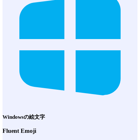
Windows
の絵文字
Fluent Emoji