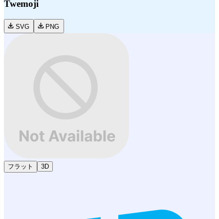
Twemoji
SVG
PNG
フラット
3D