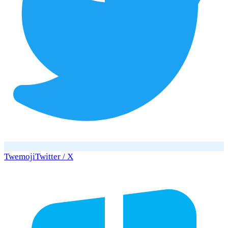
Twemoji
Twitter / X