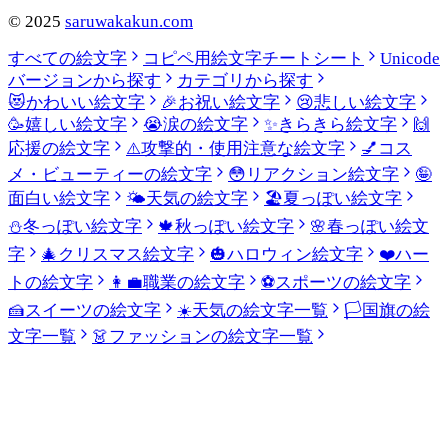
©
2025
saruwakakun.com
すべての絵文字
コピペ用絵文字チートシート
Unicode
バージョンから探す
カテゴリから探す
😻
かわいい絵文字
🎉
お祝い絵文字
😢
悲しい絵文字
🥳
嬉しい絵文字
😭
涙の絵文字
✨
きらきら絵文字
🙌
応援の絵文字
⚠️
攻撃的・使用注意な絵文字
💅
コス
メ・ビューティーの絵文字
😳
リアクション絵文字
🤪
面白い絵文字
🌤️
天気の絵文字
🏖️
夏っぽい絵文字
⛄
冬っぽい絵文字
🍁
秋っぽい絵文字
🌸
春っぽい絵文
字
🎄
クリスマス絵文字
🎃
ハロウィン絵文字
❤️
ハー
トの絵文字
👩‍💼
職業の絵文字
⚽
スポーツの絵文字
🍰
スイーツの絵文字
☀️
天気の絵文字一覧
🏳️
国旗の絵
文字一覧
👗
ファッションの絵文字一覧