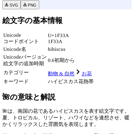
SVG
PNG
絵文字の基本情報
Unicode
U+1F33A
コードポイント
1F33A
Unicode名
hibiscus
Unicode
バージョン
0.6
初期から
絵文字の追加時期
カテゴリー
動物 & 自然
お花
キーワード
ハイビスカス
花
熱帯
🌺
の意味と解説
🌺は、南国の花であるハイビスカスを表す絵文字です。
夏、トロピカル、リゾート、ハワイなどを連想させ、暖
かくリラックスした雰囲気を表現します。