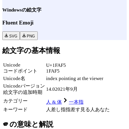
Windows
の絵文字
Fluent Emoji
SVG
PNG
絵文字の基本情報
Unicode
U+1FAF5
コードポイント
1FAF5
Unicode名
index pointing at the viewer
Unicode
バージョン
14.0
2021年9月
絵文字の追加時期
カテゴリー
人 & 体
一本指
キーワード
人差し指
指差す
見る人
あなた
🫵
の意味と解説