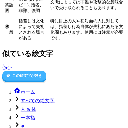
文脈によっては非難や攻撃的な意味合
英語
だ！), 指名、
いで受け取られることもあります。
圏
非難、強調
指差しは文化
特に目上の人や初対面の人に対して
🌍
によって失礼
は、指差し行為自体が失礼にあたる文
一般
とされる場合
化圏もあります。使用には注意が必要
がある
です。
似ている絵文字
👆
👉
🫵
この絵文字が好き
ホーム
すべての絵文字
人 & 体
一本指
🫵