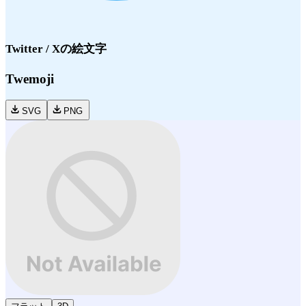
Twitter / X
の絵文字
Twemoji
SVG
PNG