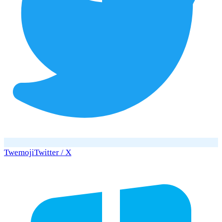
Twemoji
Twitter / X