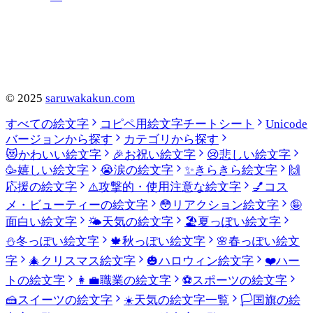
©
2025
saruwakakun.com
すべての絵文字
コピペ用絵文字チートシート
Unicode
バージョンから探す
カテゴリから探す
😻
かわいい絵文字
🎉
お祝い絵文字
😢
悲しい絵文字
🥳
嬉しい絵文字
😭
涙の絵文字
✨
きらきら絵文字
🙌
応援の絵文字
⚠️
攻撃的・使用注意な絵文字
💅
コス
メ・ビューティーの絵文字
😳
リアクション絵文字
🤪
面白い絵文字
🌤️
天気の絵文字
🏖️
夏っぽい絵文字
⛄
冬っぽい絵文字
🍁
秋っぽい絵文字
🌸
春っぽい絵文
字
🎄
クリスマス絵文字
🎃
ハロウィン絵文字
❤️
ハー
トの絵文字
👩‍💼
職業の絵文字
⚽
スポーツの絵文字
🍰
スイーツの絵文字
☀️
天気の絵文字一覧
🏳️
国旗の絵