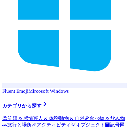
Fluent Emoji
Mircosoft Windows
カテゴリから探す
😊
笑顔 & 感情
👋
人 & 体
🐱
動物 & 自然
🍕
食べ物 & 飲み物
🚗
旅行と場所
🎉
アクティビティ
💡
オブジェクト
🏧
記号
🏁