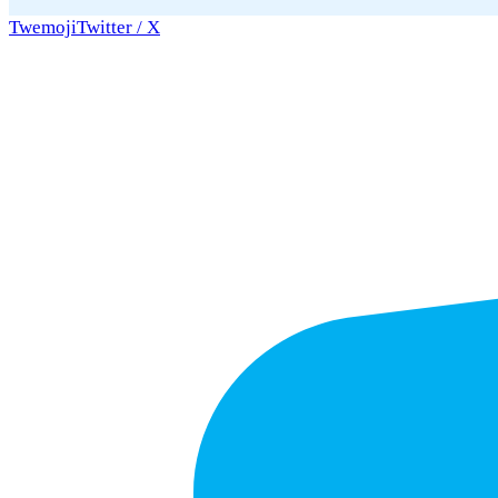
Twemoji
Twitter / X