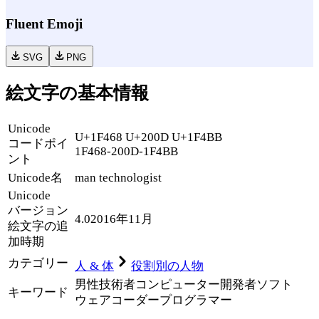
Fluent Emoji
SVG
PNG
絵文字の基本情報
Unicode
U+1F468 U+200D U+1F4BB
コードポイ
1F468-200D-1F4BB
ント
Unicode名
man technologist
Unicode
バージョン
4.0
2016年11月
絵文字の追
加時期
カテゴリー
人 & 体
役割別の人物
男性
技術者
コンピューター
開発者
ソフト
キーワード
ウェア
コーダー
プログラマー