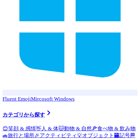
Fluent Emoji
Mircosoft Windows
カテゴリから探す
😊
笑顔 & 感情
👋
人 & 体
🐱
動物 & 自然
🍕
食べ物 & 飲み物
🚗
旅行と場所
🎉
アクティビティ
💡
オブジェクト
🏧
記号
🏁