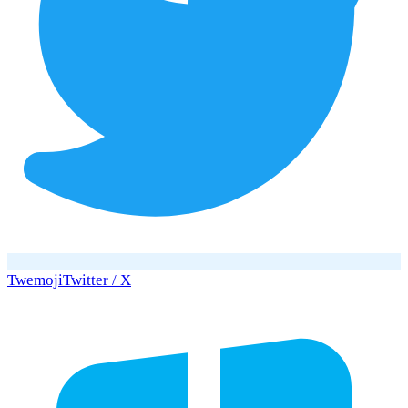
Twemoji
Twitter / X