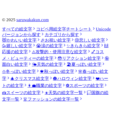
©
2025
saruwakakun.com
すべての絵文字
コピペ用絵文字チートシート
Unicode
バージョンから探す
カテゴリから探す
😻
かわいい絵文字
🎉
お祝い絵文字
😢
悲しい絵文字
🥳
嬉しい絵文字
😭
涙の絵文字
✨
きらきら絵文字
🙌
応援の絵文字
⚠️
攻撃的・使用注意な絵文字
💅
コス
メ・ビューティーの絵文字
😳
リアクション絵文字
🤪
面白い絵文字
🌤️
天気の絵文字
🏖️
夏っぽい絵文字
⛄
冬っぽい絵文字
🍁
秋っぽい絵文字
🌸
春っぽい絵文
字
🎄
クリスマス絵文字
🎃
ハロウィン絵文字
❤️
ハー
トの絵文字
👩‍💼
職業の絵文字
⚽
スポーツの絵文字
🍰
スイーツの絵文字
☀️
天気の絵文字一覧
🏳️
国旗の絵
文字一覧
👗
ファッションの絵文字一覧