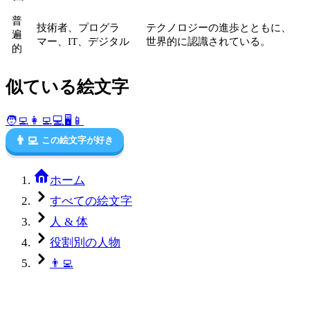
普
技術者、プログラ
テクノロジーの進歩とともに、
遍
マー、IT、デジタル
世界的に認識されている。
的
似ている絵文字
🧑‍💻
👩‍💻
💻
🖥️
📱
👨‍💻
この絵文字が好き
ホーム
すべての絵文字
人 & 体
役割別の人物
👨‍💻