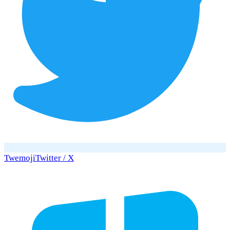
Twemoji
Twitter / X