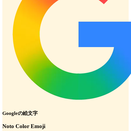
Google
の絵文字
Noto Color Emoji