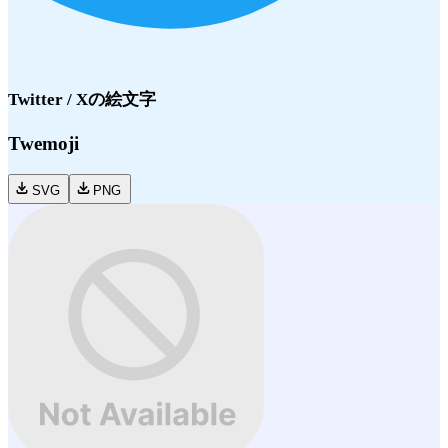
Twitter / X
の絵文字
Twemoji
SVG
PNG