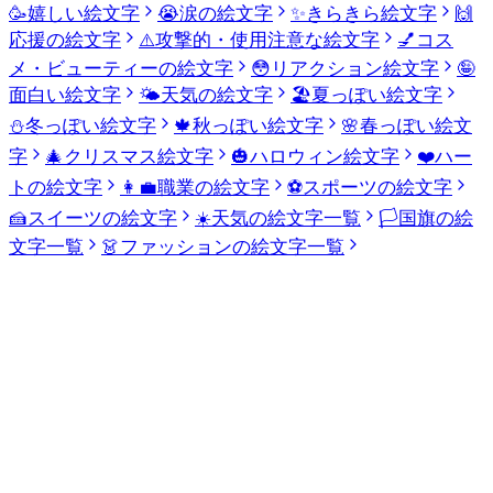
🥳
嬉しい絵文字
😭
涙の絵文字
✨
きらきら絵文字
🙌
応援の絵文字
⚠️
攻撃的・使用注意な絵文字
💅
コス
メ・ビューティーの絵文字
😳
リアクション絵文字
🤪
面白い絵文字
🌤️
天気の絵文字
🏖️
夏っぽい絵文字
⛄
冬っぽい絵文字
🍁
秋っぽい絵文字
🌸
春っぽい絵文
字
🎄
クリスマス絵文字
🎃
ハロウィン絵文字
❤️
ハー
トの絵文字
👩‍💼
職業の絵文字
⚽
スポーツの絵文字
🍰
スイーツの絵文字
☀️
天気の絵文字一覧
🏳️
国旗の絵
文字一覧
👗
ファッションの絵文字一覧