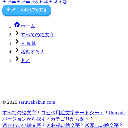
👨‍🦯‍➡️
👨‍🦯
➡️
🦯
♿
👨‍🦽
👨‍🦼
👨
🤝
👨‍🦯
この絵文字が好き
ホーム
すべての絵文字
人 & 体
活動する人
👨‍🦯
©
2025
saruwakakun.com
すべての絵文字
コピペ用絵文字チートシート
Unicode
バージョンから探す
カテゴリから探す
😻
かわいい絵文字
🎉
お祝い絵文字
😢
悲しい絵文字