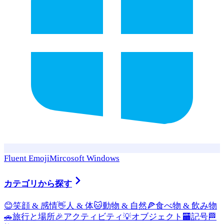
Fluent Emoji
Mircosoft Windows
カテゴリから探す
😊
笑顔 & 感情
👋
人 & 体
🐱
動物 & 自然
🍕
食べ物 & 飲み物
🚗
旅行と場所
🎉
アクティビティ
💡
オブジェクト
🏧
記号
🏁