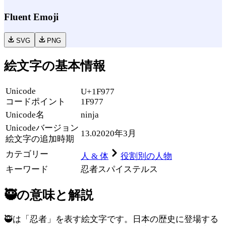
Fluent Emoji
SVG
PNG
絵文字の基本情報
Unicode
U+1F977
コードポイント
1F977
Unicode名
ninja
Unicode
バージョン
13.0
2020年3月
絵文字の追加時期
カテゴリー
人 & 体
役割別の人物
キーワード
忍者
スパイ
ステルス
🥷
の意味と解説
🥷は「忍者」を表す絵文字です。日本の歴史に登場する