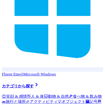
Fluent Emoji
Mircosoft Windows
カテゴリから探す
😊
笑顔 & 感情
👋
人 & 体
🐱
動物 & 自然
🍕
食べ物 & 飲み物
🚗
旅行と場所
🎉
アクティビティ
💡
オブジェクト
🏧
記号
🏁