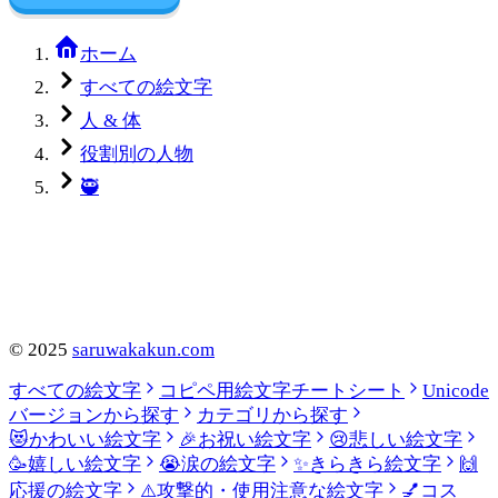
ホーム
すべての絵文字
人 & 体
役割別の人物
🥷
©
2025
saruwakakun.com
すべての絵文字
コピペ用絵文字チートシート
Unicode
バージョンから探す
カテゴリから探す
😻
かわいい絵文字
🎉
お祝い絵文字
😢
悲しい絵文字
🥳
嬉しい絵文字
😭
涙の絵文字
✨
きらきら絵文字
🙌
応援の絵文字
⚠️
攻撃的・使用注意な絵文字
💅
コス