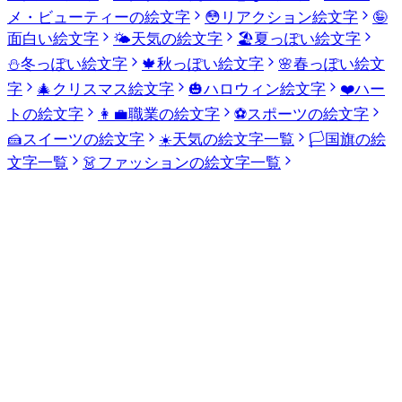
メ・ビューティーの絵文字
😳
リアクション絵文字
🤪
面白い絵文字
🌤️
天気の絵文字
🏖️
夏っぽい絵文字
⛄
冬っぽい絵文字
🍁
秋っぽい絵文字
🌸
春っぽい絵文
字
🎄
クリスマス絵文字
🎃
ハロウィン絵文字
❤️
ハー
トの絵文字
👩‍💼
職業の絵文字
⚽
スポーツの絵文字
🍰
スイーツの絵文字
☀️
天気の絵文字一覧
🏳️
国旗の絵
文字一覧
👗
ファッションの絵文字一覧