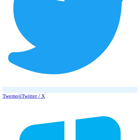
Twemoji
Twitter / X