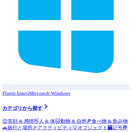
Fluent Emoji
Mircosoft Windows
カテゴリから探す
😊
笑顔 & 感情
👋
人 & 体
🐱
動物 & 自然
🍕
食べ物 & 飲み物
🚗
旅行と場所
🎉
アクティビティ
💡
オブジェクト
🏧
記号
🏁