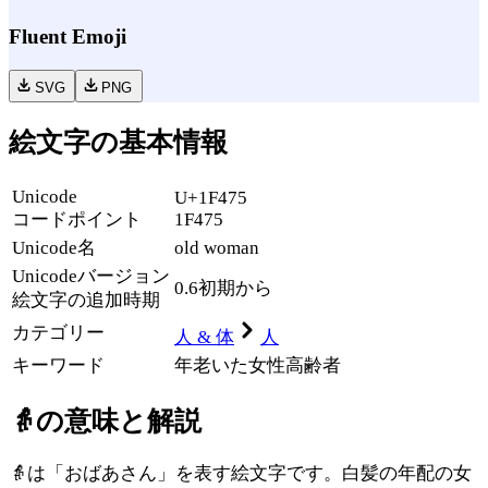
Fluent Emoji
SVG
PNG
絵文字の基本情報
Unicode
U+1F475
コードポイント
1F475
Unicode名
old woman
Unicode
バージョン
0.6
初期から
絵文字の追加時期
カテゴリー
人 & 体
人
キーワード
年老いた
女性
高齢者
👵
の意味と解説
👵は「おばあさん」を表す絵文字です。白髪の年配の女