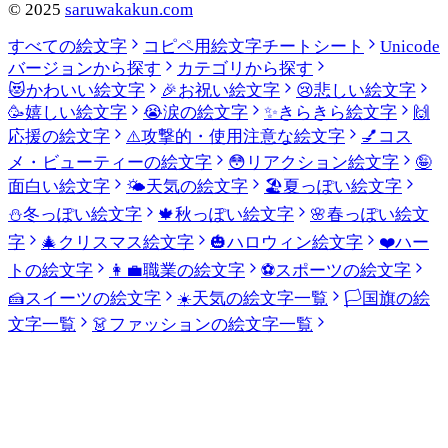
©
2025
saruwakakun.com
すべての絵文字
コピペ用絵文字チートシート
Unicode
バージョンから探す
カテゴリから探す
😻
かわいい絵文字
🎉
お祝い絵文字
😢
悲しい絵文字
🥳
嬉しい絵文字
😭
涙の絵文字
✨
きらきら絵文字
🙌
応援の絵文字
⚠️
攻撃的・使用注意な絵文字
💅
コス
メ・ビューティーの絵文字
😳
リアクション絵文字
🤪
面白い絵文字
🌤️
天気の絵文字
🏖️
夏っぽい絵文字
⛄
冬っぽい絵文字
🍁
秋っぽい絵文字
🌸
春っぽい絵文
字
🎄
クリスマス絵文字
🎃
ハロウィン絵文字
❤️
ハー
トの絵文字
👩‍💼
職業の絵文字
⚽
スポーツの絵文字
🍰
スイーツの絵文字
☀️
天気の絵文字一覧
🏳️
国旗の絵
文字一覧
👗
ファッションの絵文字一覧