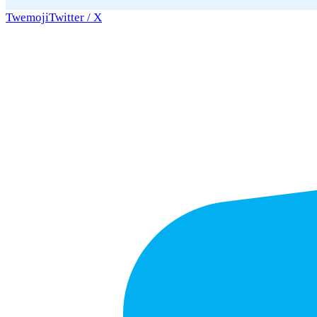
Twemoji
Twitter / X