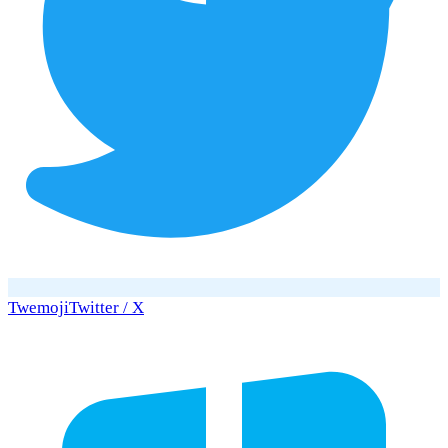
Twemoji
Twitter / X