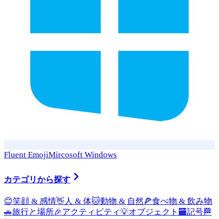
Fluent Emoji
Mircosoft Windows
カテゴリから探す
😊
笑顔 & 感情
👋
人 & 体
🐱
動物 & 自然
🍕
食べ物 & 飲み物
🚗
旅行と場所
🎉
アクティビティ
💡
オブジェクト
🏧
記号
🏁