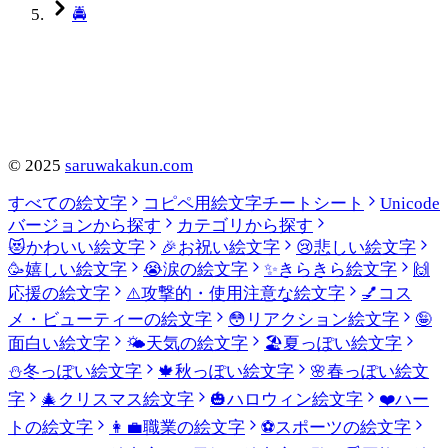
🚔
©
2025
saruwakakun.com
すべての絵文字
コピペ用絵文字チートシート
Unicode
バージョンから探す
カテゴリから探す
😻
かわいい絵文字
🎉
お祝い絵文字
😢
悲しい絵文字
🥳
嬉しい絵文字
😭
涙の絵文字
✨
きらきら絵文字
🙌
応援の絵文字
⚠️
攻撃的・使用注意な絵文字
💅
コス
メ・ビューティーの絵文字
😳
リアクション絵文字
🤪
面白い絵文字
🌤️
天気の絵文字
🏖️
夏っぽい絵文字
⛄
冬っぽい絵文字
🍁
秋っぽい絵文字
🌸
春っぽい絵文
字
🎄
クリスマス絵文字
🎃
ハロウィン絵文字
❤️
ハー
トの絵文字
👩‍💼
職業の絵文字
⚽
スポーツの絵文字