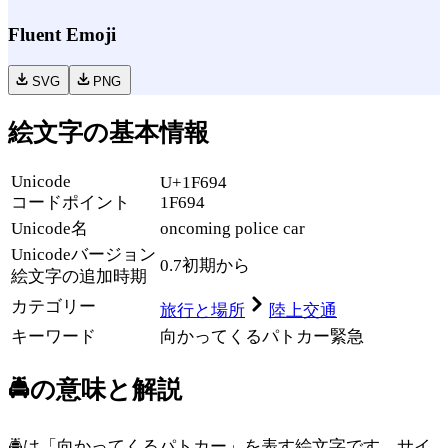
Fluent Emoji
SVG
PNG
絵文字の基本情報
Unicode
U+1F694
コードポイント
1F694
Unicode名
oncoming police car
Unicode
バージョン
0.7
初期から
絵文字の追加時期
カテゴリー
旅行と場所
陸上交通
キーワード
向かってくる
パトカー
緊急
🚔
の意味と解説
🚔は「向かってくるパトカー」を表す絵文字です。サイ