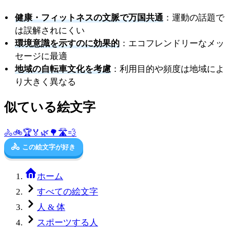
健康・フィットネスの文脈で万国共通
：運動の話題で
は誤解されにくい
環境意識を示すのに効果的
：エコフレンドリーなメッ
セージに最適
地域の自転車文化を考慮
：利用目的や頻度は地域によ
り大きく異なる
似ている絵文字
🚴
🚲
🏆
🏅
🌿
🌳
🛣️
💨
🚴
この絵文字が好き
ホーム
すべての絵文字
人 & 体
スポーツする人