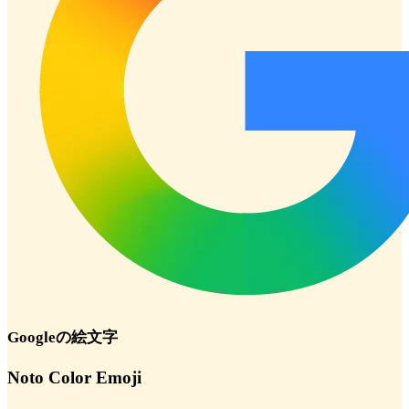
Google
の絵文字
Noto Color Emoji