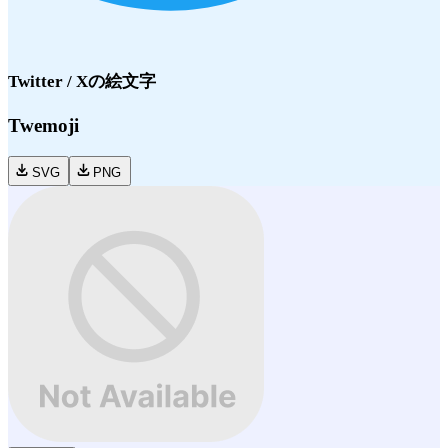
Twitter / X
の絵文字
Twemoji
SVG
PNG