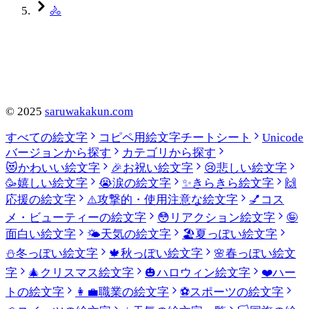
🚴
©
2025
saruwakakun.com
すべての絵文字
コピペ用絵文字チートシート
Unicode
バージョンから探す
カテゴリから探す
😻
かわいい絵文字
🎉
お祝い絵文字
😢
悲しい絵文字
🥳
嬉しい絵文字
😭
涙の絵文字
✨
きらきら絵文字
🙌
応援の絵文字
⚠️
攻撃的・使用注意な絵文字
💅
コス
メ・ビューティーの絵文字
😳
リアクション絵文字
🤪
面白い絵文字
🌤️
天気の絵文字
🏖️
夏っぽい絵文字
⛄
冬っぽい絵文字
🍁
秋っぽい絵文字
🌸
春っぽい絵文
字
🎄
クリスマス絵文字
🎃
ハロウィン絵文字
❤️
ハー
トの絵文字
👩‍💼
職業の絵文字
⚽
スポーツの絵文字