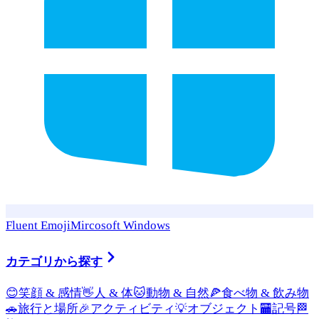
Fluent Emoji
Mircosoft Windows
カテゴリから探す
😊
笑顔 & 感情
👋
人 & 体
🐱
動物 & 自然
🍕
食べ物 & 飲み物
🚗
旅行と場所
🎉
アクティビティ
💡
オブジェクト
🏧
記号
🏁