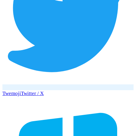
Twemoji
Twitter / X