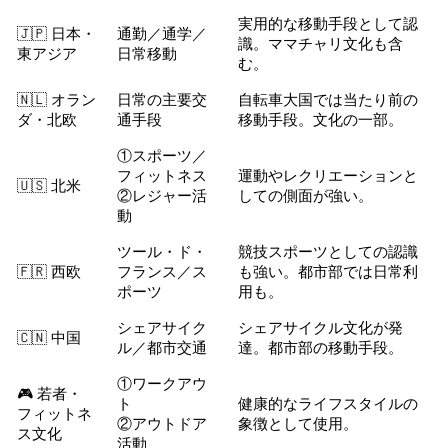
実用的な移動手段として認
🇯🇵 日本・
通勤／通学／
識。ママチャリ文化も含
東アジア
日常移動
む。
🇳🇱 オラン
日常の主要交
自転車大国では当たり前の
ダ・北欧
通手段
移動手段。文化の一部。
①スポーツ／
フィットネス
運動やレクリエーションと
🇺🇸 北米
②レジャー活
しての側面が強い。
動
ツール・ド・
競技スポーツとしての認識
🇫🇷 西欧
フランス／ス
も強い。都市部では日常利
ポーツ
用も。
シェアサイク
シェアサイクル文化が発
🇨🇳 中国
ル／都市交通
達。都市部の移動手段。
①ワークアウ
🎮 若者・
ト
健康的なライフスタイルの
フィットネ
②アウトドア
象徴として使用。
ス文化
活動