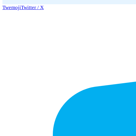
Twemoji
Twitter / X