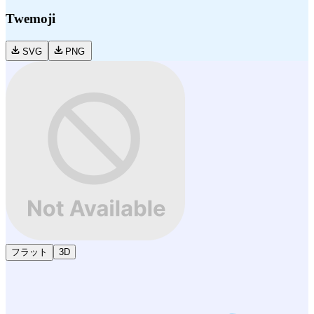
Twemoji
SVG
PNG
フラット
3D