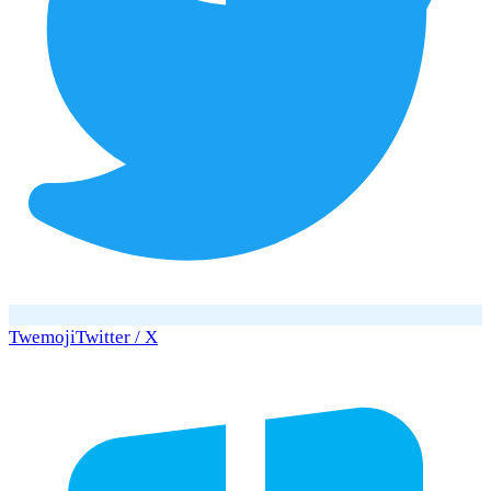
Twemoji
Twitter / X