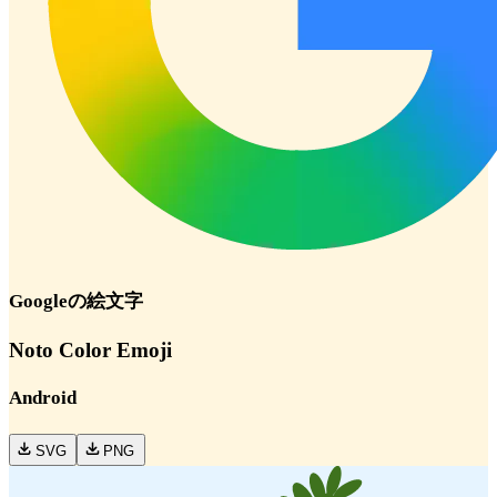
Google
の絵文字
Noto Color Emoji
Android
SVG
PNG