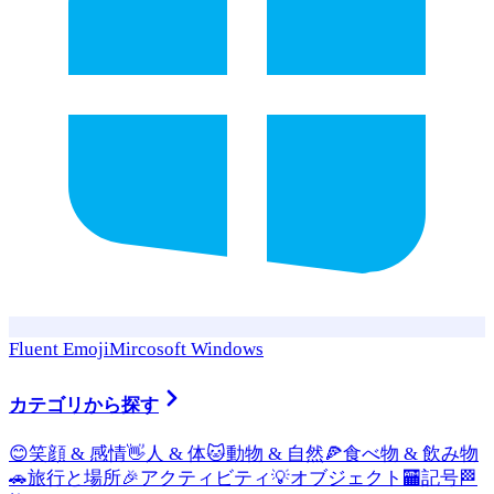
Fluent Emoji
Mircosoft Windows
カテゴリから探す
😊
笑顔 & 感情
👋
人 & 体
🐱
動物 & 自然
🍕
食べ物 & 飲み物
🚗
旅行と場所
🎉
アクティビティ
💡
オブジェクト
🏧
記号
🏁