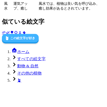
風
運気アッ
風水では、植物は良い気を呼び込み、
水
プ、癒し
癒し効果があるとされています。
似ている絵文字
🌱
🌿
🌳
🌻
🌷
🌵
🪴
この絵文字が好き
ホーム
すべての絵文字
動物 & 自然
その他の植物
🪴