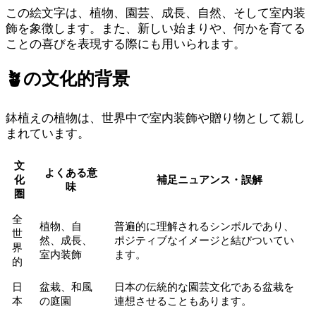
この絵文字は、植物、園芸、成長、自然、そして室内装
飾を象徴します。また、新しい始まりや、何かを育てる
ことの喜びを表現する際にも用いられます。
🪴
の文化的背景
鉢植えの植物は、世界中で室内装飾や贈り物として親し
まれています。
文
よくある意
化
補足ニュアンス・誤解
味
圏
全
植物、自
普遍的に理解されるシンボルであり、
世
然、成長、
ポジティブなイメージと結びついてい
界
室内装飾
ます。
的
日
盆栽、和風
日本の伝統的な園芸文化である盆栽を
本
の庭園
連想させることもあります。