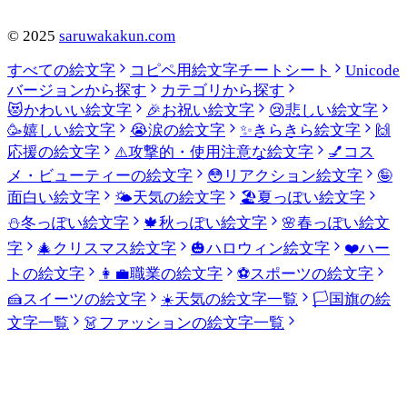
©
2025
saruwakakun.com
すべての絵文字
コピペ用絵文字チートシート
Unicode
バージョンから探す
カテゴリから探す
😻
かわいい絵文字
🎉
お祝い絵文字
😢
悲しい絵文字
🥳
嬉しい絵文字
😭
涙の絵文字
✨
きらきら絵文字
🙌
応援の絵文字
⚠️
攻撃的・使用注意な絵文字
💅
コス
メ・ビューティーの絵文字
😳
リアクション絵文字
🤪
面白い絵文字
🌤️
天気の絵文字
🏖️
夏っぽい絵文字
⛄
冬っぽい絵文字
🍁
秋っぽい絵文字
🌸
春っぽい絵文
字
🎄
クリスマス絵文字
🎃
ハロウィン絵文字
❤️
ハー
トの絵文字
👩‍💼
職業の絵文字
⚽
スポーツの絵文字
🍰
スイーツの絵文字
☀️
天気の絵文字一覧
🏳️
国旗の絵
文字一覧
👗
ファッションの絵文字一覧