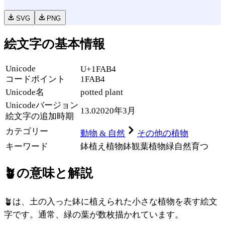
SVG
PNG
絵文字の基本情報
Unicode
U+1FAB4
コードポイント
1FAB4
Unicode名
potted plant
Unicode
バージョン
13.0
2020年3月
絵文字の追加時期
カテゴリー
動物 & 自然
その他の植物
キーワード
鉢植え
植物
鉢
観葉植物
緑
自然
育つ
🪴
の意味と解説
🪴は、土の入った鉢に植えられた小さな植物を表す絵文
字です。通常、緑の葉が数枚描かれています。