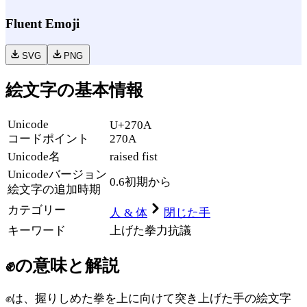
Fluent Emoji
SVG
PNG
絵文字の基本情報
Unicode
U+270A
コードポイント
270A
Unicode名
raised fist
Unicode
バージョン
0.6
初期から
絵文字の追加時期
カテゴリー
人 & 体
閉じた手
キーワード
上げた
拳
力
抗議
✊
の意味と解説
✊は、握りしめた拳を上に向けて突き上げた手の絵文字