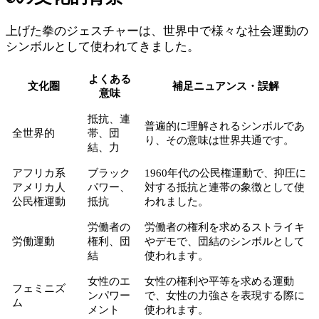
上げた拳のジェスチャーは、世界中で様々な社会運動の
シンボルとして使われてきました。
よくある
文化圏
補足ニュアンス・誤解
意味
抵抗、連
普遍的に理解されるシンボルであ
全世界的
帯、団
り、その意味は世界共通です。
結、力
アフリカ系
ブラック
1960年代の公民権運動で、抑圧に
アメリカ人
パワー、
対する抵抗と連帯の象徴として使
公民権運動
抵抗
われました。
労働者の
労働者の権利を求めるストライキ
労働運動
権利、団
やデモで、団結のシンボルとして
結
使われます。
女性のエ
女性の権利や平等を求める運動
フェミニズ
ンパワー
で、女性の力強さを表現する際に
ム
メント
使われます。