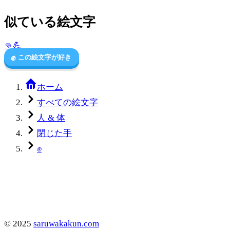
似ている絵文字
👊
💪
✊
この絵文字が好き
ホーム
すべての絵文字
人 & 体
閉じた手
✊
©
2025
saruwakakun.com