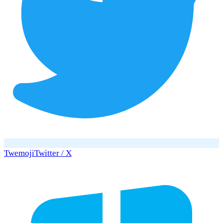
Twemoji
Twitter / X