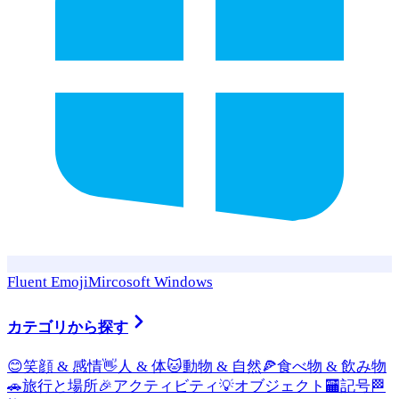
Fluent Emoji
Mircosoft Windows
カテゴリから探す
😊
笑顔 & 感情
👋
人 & 体
🐱
動物 & 自然
🍕
食べ物 & 飲み物
🚗
旅行と場所
🎉
アクティビティ
💡
オブジェクト
🏧
記号
🏁