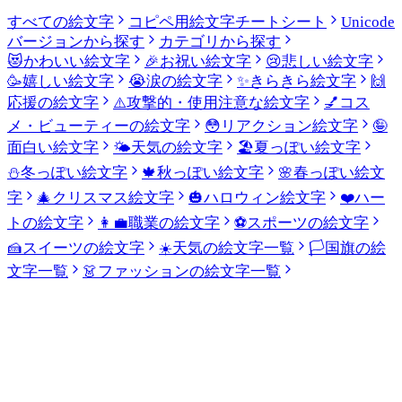
すべての絵文字
コピペ用絵文字チートシート
Unicode
バージョンから探す
カテゴリから探す
😻
かわいい絵文字
🎉
お祝い絵文字
😢
悲しい絵文字
🥳
嬉しい絵文字
😭
涙の絵文字
✨
きらきら絵文字
🙌
応援の絵文字
⚠️
攻撃的・使用注意な絵文字
💅
コス
メ・ビューティーの絵文字
😳
リアクション絵文字
🤪
面白い絵文字
🌤️
天気の絵文字
🏖️
夏っぽい絵文字
⛄
冬っぽい絵文字
🍁
秋っぽい絵文字
🌸
春っぽい絵文
字
🎄
クリスマス絵文字
🎃
ハロウィン絵文字
❤️
ハー
トの絵文字
👩‍💼
職業の絵文字
⚽
スポーツの絵文字
🍰
スイーツの絵文字
☀️
天気の絵文字一覧
🏳️
国旗の絵
文字一覧
👗
ファッションの絵文字一覧