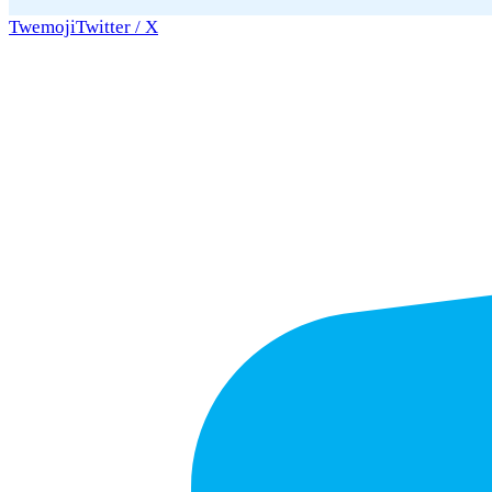
Twemoji
Twitter / X