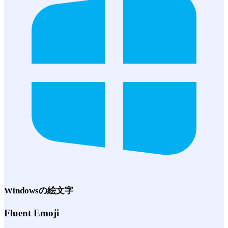
Windows
の絵文字
Fluent Emoji