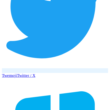
Twemoji
Twitter / X