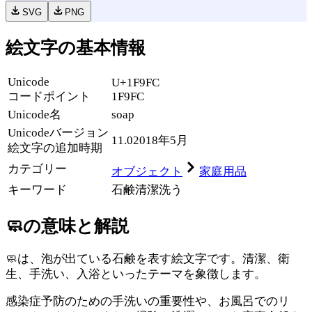
SVG
PNG
絵文字の基本情報
Unicode
U+1F9FC
コードポイント
1F9FC
Unicode名
soap
Unicode
バージョン
11.0
2018年5月
絵文字の追加時期
カテゴリー
オブジェクト
家庭用品
キーワード
石鹸
清潔
洗う
🧼
の意味と解説
🧼は、泡が出ている石鹸を表す絵文字です。清潔、衛
生、手洗い、入浴といったテーマを象徴します。
感染症予防のための手洗いの重要性や、お風呂でのリ