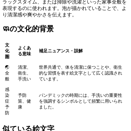
ラックスタイム、または掃除や洗濯といった家事全般を
表現するのに使われます。泡が描かれていることで、よ
り清潔感や爽やかさを伝えます。
🧼
の文化的背景
文
よくあ
化
補足ニュアンス・誤解
る意味
圏
🌏
清潔、
世界共通で、体を清潔に保つことや、衛生
全
衛生、
的な習慣を表す絵文字として広く認識され
般
手洗い
ています。
感
染
予防
パンデミックの時期には、手洗いの重要性
症
策、健
を強調するシンボルとして頻繁に用いられ
予
康
ました。
防
似ている絵文字