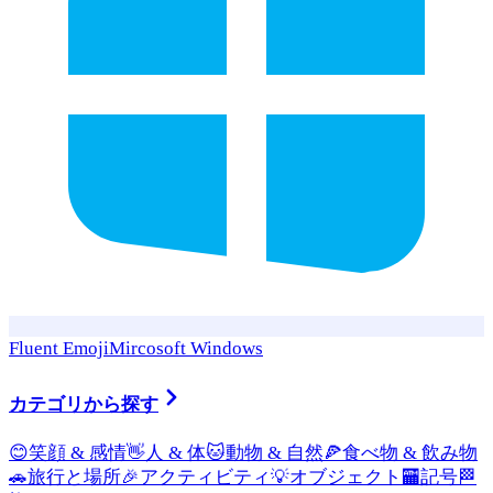
Fluent Emoji
Mircosoft Windows
カテゴリから探す
😊
笑顔 & 感情
👋
人 & 体
🐱
動物 & 自然
🍕
食べ物 & 飲み物
🚗
旅行と場所
🎉
アクティビティ
💡
オブジェクト
🏧
記号
🏁