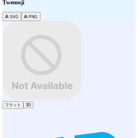
Twemoji
SVG
PNG
フラット
3D