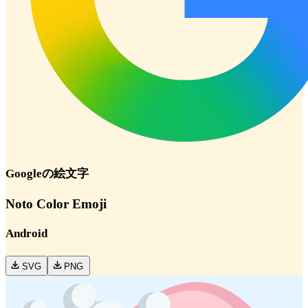
Google
の絵文字
Noto Color Emoji
Android
SVG
PNG