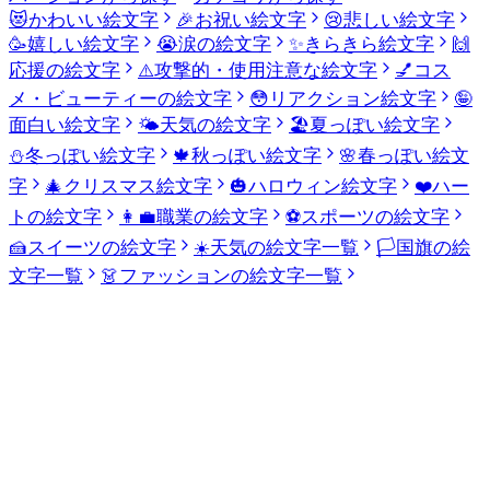
😻
かわいい絵文字
🎉
お祝い絵文字
😢
悲しい絵文字
🥳
嬉しい絵文字
😭
涙の絵文字
✨
きらきら絵文字
🙌
応援の絵文字
⚠️
攻撃的・使用注意な絵文字
💅
コス
メ・ビューティーの絵文字
😳
リアクション絵文字
🤪
面白い絵文字
🌤️
天気の絵文字
🏖️
夏っぽい絵文字
⛄
冬っぽい絵文字
🍁
秋っぽい絵文字
🌸
春っぽい絵文
字
🎄
クリスマス絵文字
🎃
ハロウィン絵文字
❤️
ハー
トの絵文字
👩‍💼
職業の絵文字
⚽
スポーツの絵文字
🍰
スイーツの絵文字
☀️
天気の絵文字一覧
🏳️
国旗の絵
文字一覧
👗
ファッションの絵文字一覧