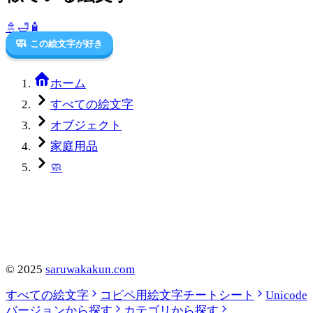
🚿
🛁
🧴
🧼
この絵文字が好き
ホーム
すべての絵文字
オブジェクト
家庭用品
🧼
©
2025
saruwakakun.com
すべての絵文字
コピペ用絵文字チートシート
Unicode
バージョンから探す
カテゴリから探す