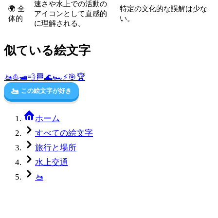
速さや水上での活動の
🌍 全
特定の文化的な誤解は少な
アイコンとして直感的
体的
い。
に理解される。
似ている絵文字
🚤
⛵
🛥️
💨
🏁
🌊
🏎️
⚡
🎯
🏆
🚤
この絵文字が好き
ホーム
すべての絵文字
旅行と場所
水上交通
🚤