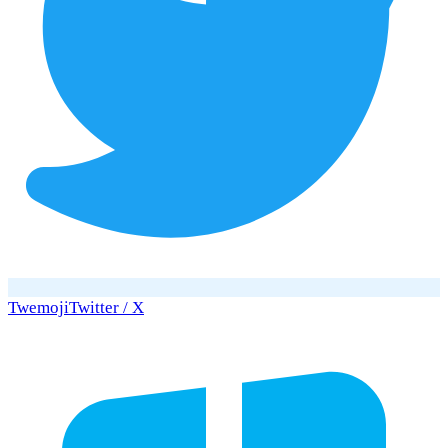
Twemoji
Twitter / X