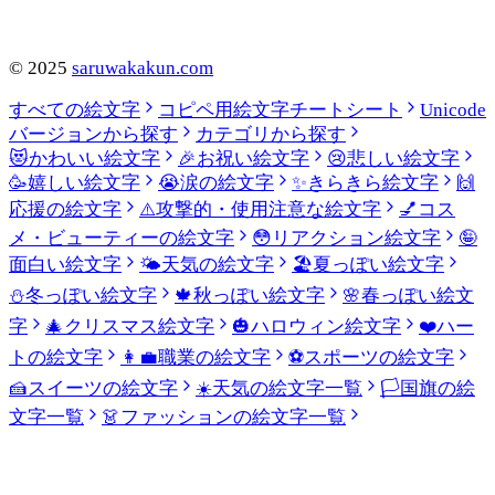
©
2025
saruwakakun.com
すべての絵文字
コピペ用絵文字チートシート
Unicode
バージョンから探す
カテゴリから探す
😻
かわいい絵文字
🎉
お祝い絵文字
😢
悲しい絵文字
🥳
嬉しい絵文字
😭
涙の絵文字
✨
きらきら絵文字
🙌
応援の絵文字
⚠️
攻撃的・使用注意な絵文字
💅
コス
メ・ビューティーの絵文字
😳
リアクション絵文字
🤪
面白い絵文字
🌤️
天気の絵文字
🏖️
夏っぽい絵文字
⛄
冬っぽい絵文字
🍁
秋っぽい絵文字
🌸
春っぽい絵文
字
🎄
クリスマス絵文字
🎃
ハロウィン絵文字
❤️
ハー
トの絵文字
👩‍💼
職業の絵文字
⚽
スポーツの絵文字
🍰
スイーツの絵文字
☀️
天気の絵文字一覧
🏳️
国旗の絵
文字一覧
👗
ファッションの絵文字一覧