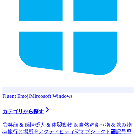
Fluent Emoji
Mircosoft Windows
カテゴリから探す
😊
笑顔 & 感情
👋
人 & 体
🐱
動物 & 自然
🍕
食べ物 & 飲み物
🚗
旅行と場所
🎉
アクティビティ
💡
オブジェクト
🏧
記号
🏁