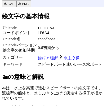
SVG
PNG
絵文字の基本情報
Unicode
U+1F6A4
コードポイント
1F6A4
Unicode名
speedboat
Unicode
バージョン
0.6
初期から
絵文字の追加時期
カテゴリー
旅行と場所
水上交通
キーワード
スピードボート
速い
レース
水
ボート
🚤
の意味と解説
🚤は、水上を高速で進むスピードボートの絵文字です。
流線型の船体と、水しぶきを上げて疾走する様子が描か
れています。