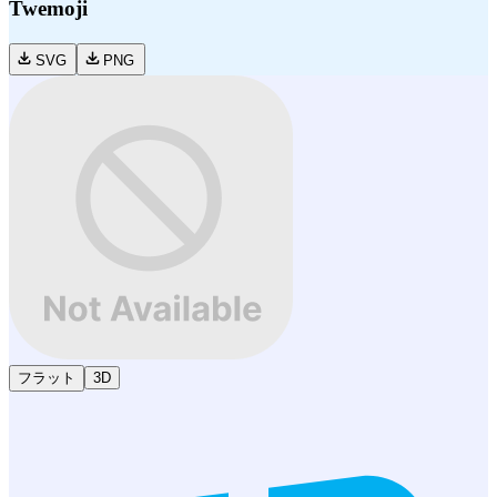
Twemoji
SVG
PNG
フラット
3D