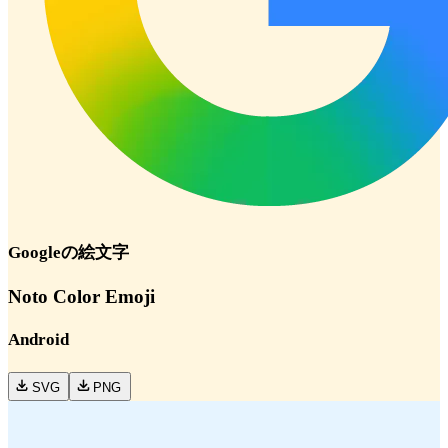
Google
の絵文字
Noto Color Emoji
Android
SVG
PNG