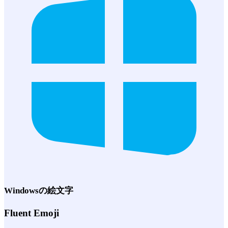
Windows
の絵文字
Fluent Emoji