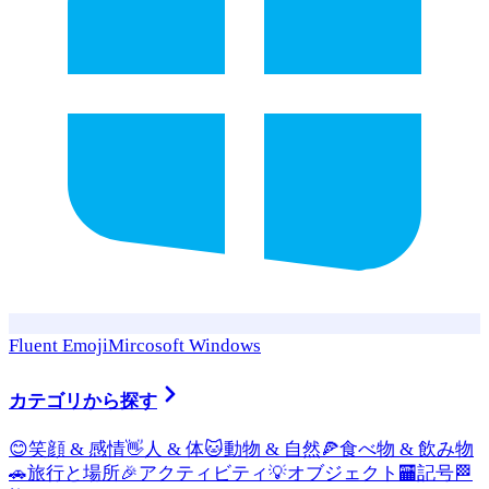
Fluent Emoji
Mircosoft Windows
カテゴリから探す
😊
笑顔 & 感情
👋
人 & 体
🐱
動物 & 自然
🍕
食べ物 & 飲み物
🚗
旅行と場所
🎉
アクティビティ
💡
オブジェクト
🏧
記号
🏁