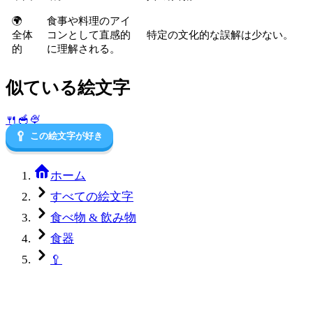
🌍
食事や料理のアイ
全体
コンとして直感的
特定の文化的な誤解は少ない。
的
に理解される。
似ている絵文字
🍴
🥣
🍨
🥄
この絵文字が好き
ホーム
すべての絵文字
食べ物 & 飲み物
食器
🥄