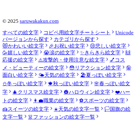
©
2025
saruwakakun.com
すべての絵文字
コピペ用絵文字チートシート
Unicode
バージョンから探す
カテゴリから探す
😻
かわいい絵文字
🎉
お祝い絵文字
😢
悲しい絵文字
🥳
嬉しい絵文字
😭
涙の絵文字
✨
きらきら絵文字
🙌
応援の絵文字
⚠️
攻撃的・使用注意な絵文字
💅
コス
メ・ビューティーの絵文字
😳
リアクション絵文字
🤪
面白い絵文字
🌤️
天気の絵文字
🏖️
夏っぽい絵文字
⛄
冬っぽい絵文字
🍁
秋っぽい絵文字
🌸
春っぽい絵文
字
🎄
クリスマス絵文字
🎃
ハロウィン絵文字
❤️
ハー
トの絵文字
👩‍💼
職業の絵文字
⚽
スポーツの絵文字
🍰
スイーツの絵文字
☀️
天気の絵文字一覧
🏳️
国旗の絵
文字一覧
👗
ファッションの絵文字一覧