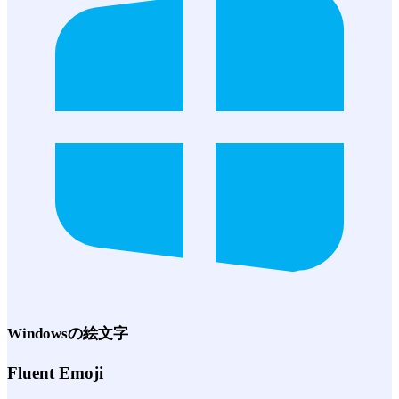
Windows
の絵文字
Fluent Emoji