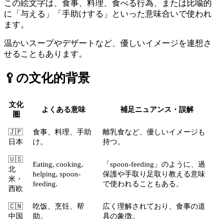
この絵文字は、食事、料理、食べる行為、または比喩的
に「与える」「手助けする」といった意味合いで使われ
ます。
温かいスープやデザートなど、優しいイメージを連想さ
せることもあります。
🥄
の文化的背景
文化
よくある意味
補足ニュアンス・誤解
圏
🇯🇵
食事、料理、手助
離乳食など、優しいイメージも
日本
け。
持つ。
🇺🇸
Eating, cooking,
「spoon-feeding」のように、過
北
helping, spoon-
保護や手取り足取り教える意味
米・
feeding.
で使われることもある。
西欧
🇨🇳
吃饭、烹饪、帮
広く理解されており、食事の道
中国
助。
具の象徴。