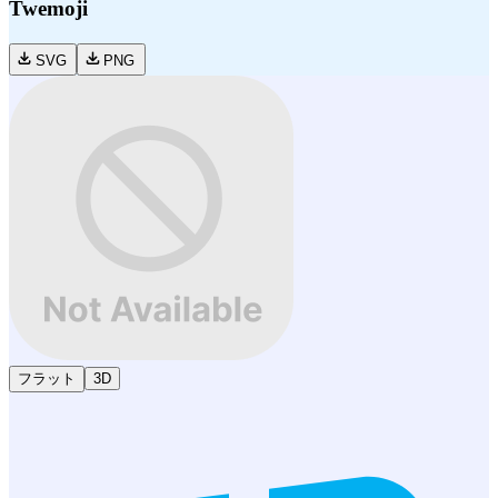
Twemoji
SVG
PNG
フラット
3D