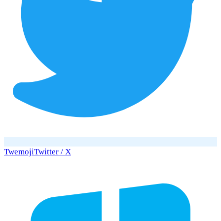
Twemoji
Twitter / X