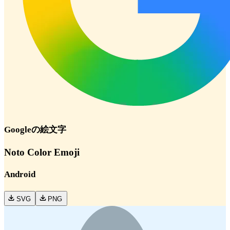
Google
の絵文字
Noto Color Emoji
Android
SVG
PNG