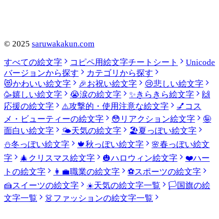
©
2025
saruwakakun.com
すべての絵文字
コピペ用絵文字チートシート
Unicode
バージョンから探す
カテゴリから探す
😻
かわいい絵文字
🎉
お祝い絵文字
😢
悲しい絵文字
🥳
嬉しい絵文字
😭
涙の絵文字
✨
きらきら絵文字
🙌
応援の絵文字
⚠️
攻撃的・使用注意な絵文字
💅
コス
メ・ビューティーの絵文字
😳
リアクション絵文字
🤪
面白い絵文字
🌤️
天気の絵文字
🏖️
夏っぽい絵文字
⛄
冬っぽい絵文字
🍁
秋っぽい絵文字
🌸
春っぽい絵文
字
🎄
クリスマス絵文字
🎃
ハロウィン絵文字
❤️
ハー
トの絵文字
👩‍💼
職業の絵文字
⚽
スポーツの絵文字
🍰
スイーツの絵文字
☀️
天気の絵文字一覧
🏳️
国旗の絵
文字一覧
👗
ファッションの絵文字一覧