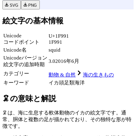
SVG
PNG
絵文字の基本情報
Unicode
U+1F991
コードポイント
1F991
Unicode名
squid
Unicode
バージョン
3.0
2016年6月
絵文字の追加時期
カテゴリー
動物 & 自然
海の生きもの
キーワード
イカ
頭足類
海洋
🦑
の意味と解説
🦑は、海に生息する軟体動物のイカの絵文字です。通
常、胴体と複数の足が描かれており、その独特な形が特
徴です。