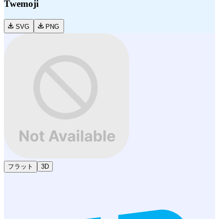
Twemoji
SVG
PNG
フラット
3D