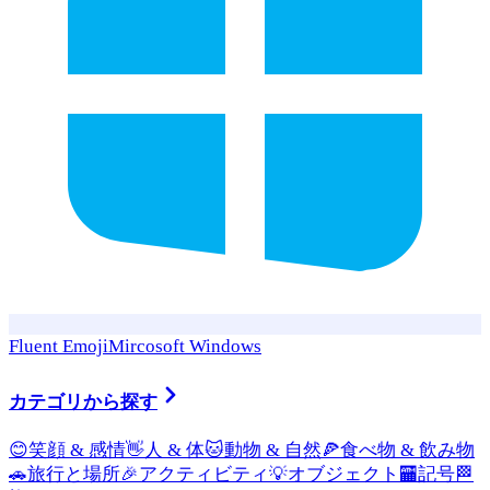
Fluent Emoji
Mircosoft Windows
カテゴリから探す
😊
笑顔 & 感情
👋
人 & 体
🐱
動物 & 自然
🍕
食べ物 & 飲み物
🚗
旅行と場所
🎉
アクティビティ
💡
オブジェクト
🏧
記号
🏁