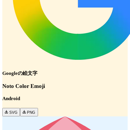
Google
の絵文字
Noto Color Emoji
Android
SVG
PNG