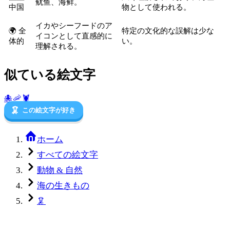
鱿鱼、海鲜。
中国
物として使われる。
イカやシーフードのア
🌍 全
特定の文化的な誤解は少な
イコンとして直感的に
体的
い。
理解される。
似ている絵文字
🐙
🦐
🦞
🦑
この絵文字が好き
ホーム
すべての絵文字
動物 & 自然
海の生きもの
🦑