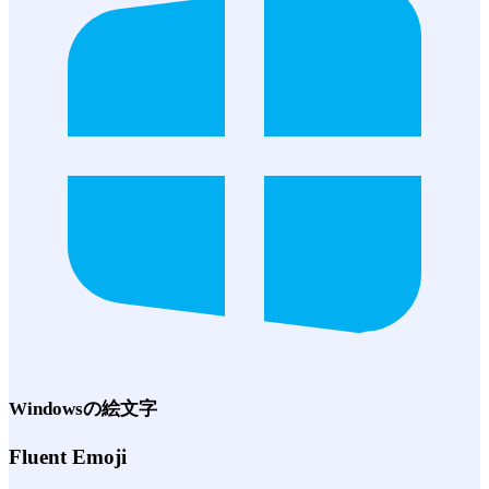
Windows
の絵文字
Fluent Emoji