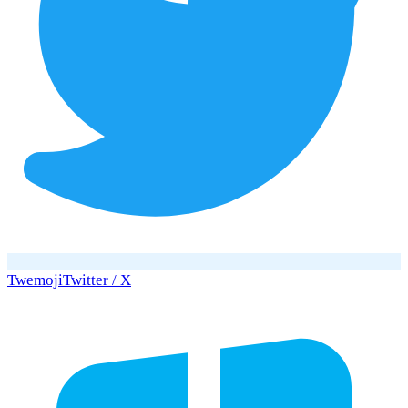
Twemoji
Twitter / X