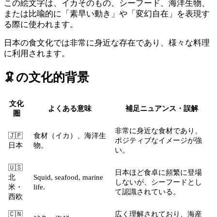
この絵文字は、イカそのもの、シーフード、海洋生物、
または比喩的に「素早い動き」や「変幻自在」を表現す
る際に使われます。
日本の食文化では非常に身近な存在であり、様々な料理
に利用されます。
🦑
の文化的背景
文化
よくある意味
補足ニュアンス・誤解
圏
非常に身近な食材であり、
🇯🇵
食材（イカ）、海洋生
ポジティブなイメージが強
日本
物。
い。
🇺🇸
日本ほど食卓に頻繁に登場
北
Squid, seafood, marine
しないが、シーフードとし
米・
life.
て認識されている。
西欧
🇨🇳
広く理解されており、海産