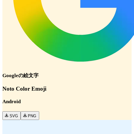
Google
の絵文字
Noto Color Emoji
Android
SVG
PNG