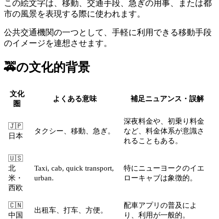
この絵文字は、移動、交通手段、急ぎの用事、または都
市の風景を表現する際に使われます。
公共交通機関の一つとして、手軽に利用できる移動手段
のイメージを連想させます。
🚕
の文化的背景
文化
よくある意味
補足ニュアンス・誤解
圏
深夜料金や、初乗り料金
🇯🇵
タクシー、移動、急ぎ。
など、料金体系が意識さ
日本
れることもある。
🇺🇸
北
Taxi, cab, quick transport,
特にニューヨークのイエ
米・
urban.
ローキャブは象徴的。
西欧
🇨🇳
配車アプリの普及によ
出租车、打车、方便。
中国
り、利用が一般的。