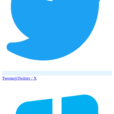
Twemoji
Twitter / X