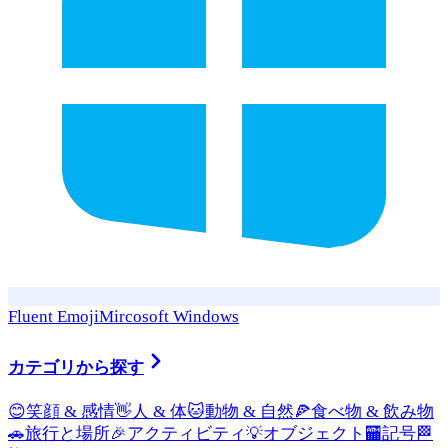
Fluent Emoji
Mircosoft Windows
カテゴリから探す
😊
笑顔 & 感情
👋
人 & 体
🐱
動物 & 自然
🍕
食べ物 & 飲み物
🚗
旅行と場所
🎉
アクティビティ
💡
オブジェクト
🏧
記号
🏁