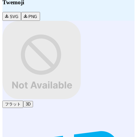
Twemoji
SVG
PNG
フラット
3D