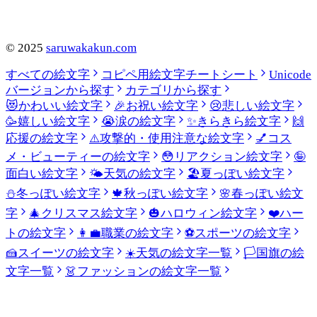
©
2025
saruwakakun.com
すべての絵文字
コピペ用絵文字チートシート
Unicode
バージョンから探す
カテゴリから探す
😻
かわいい絵文字
🎉
お祝い絵文字
😢
悲しい絵文字
🥳
嬉しい絵文字
😭
涙の絵文字
✨
きらきら絵文字
🙌
応援の絵文字
⚠️
攻撃的・使用注意な絵文字
💅
コス
メ・ビューティーの絵文字
😳
リアクション絵文字
🤪
面白い絵文字
🌤️
天気の絵文字
🏖️
夏っぽい絵文字
⛄
冬っぽい絵文字
🍁
秋っぽい絵文字
🌸
春っぽい絵文
字
🎄
クリスマス絵文字
🎃
ハロウィン絵文字
❤️
ハー
トの絵文字
👩‍💼
職業の絵文字
⚽
スポーツの絵文字
🍰
スイーツの絵文字
☀️
天気の絵文字一覧
🏳️
国旗の絵
文字一覧
👗
ファッションの絵文字一覧