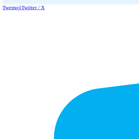
Twemoji
Twitter / X