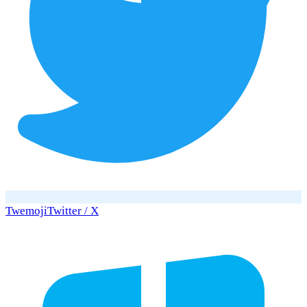
Twemoji
Twitter / X