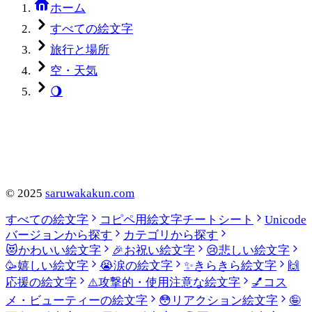
ホーム
すべての絵文字
旅行と場所
空・天気
🌖
©
2025
saruwakakun.com
すべての絵文字
コピペ用絵文字チートシート
Unicode
バージョンから探す
カテゴリから探す
😻
かわいい絵文字
🎉
お祝い絵文字
😢
悲しい絵文字
🥳
嬉しい絵文字
😭
涙の絵文字
✨
きらきら絵文字
🙌
応援の絵文字
⚠️
攻撃的・使用注意な絵文字
💅
コス
メ・ビューティーの絵文字
😳
リアクション絵文字
🤪