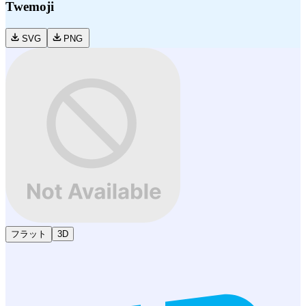
Twemoji
SVG
PNG
フラット
3D