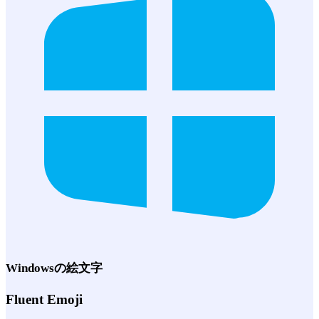
Windows
の絵文字
Fluent Emoji