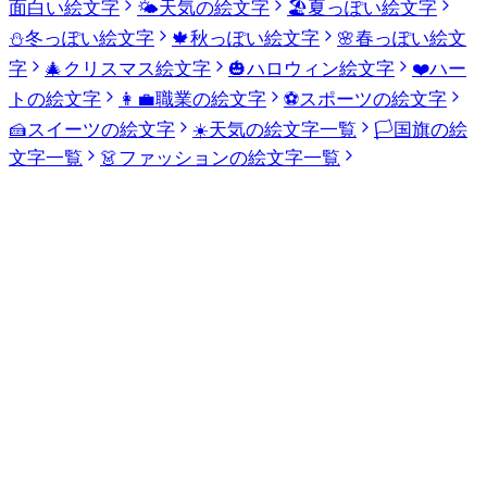
面白い絵文字
🌤️
天気の絵文字
🏖️
夏っぽい絵文字
⛄
冬っぽい絵文字
🍁
秋っぽい絵文字
🌸
春っぽい絵文
字
🎄
クリスマス絵文字
🎃
ハロウィン絵文字
❤️
ハー
トの絵文字
👩‍💼
職業の絵文字
⚽
スポーツの絵文字
🍰
スイーツの絵文字
☀️
天気の絵文字一覧
🏳️
国旗の絵
文字一覧
👗
ファッションの絵文字一覧