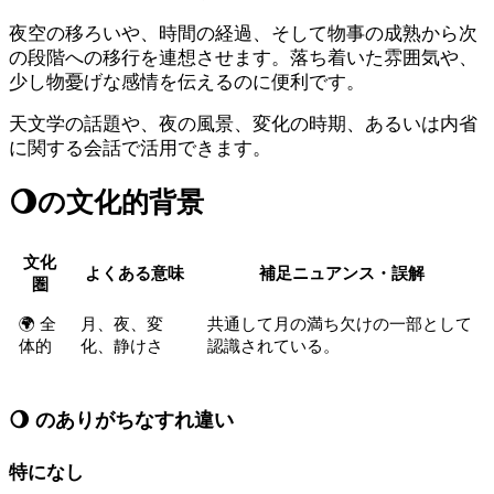
夜空の移ろいや、時間の経過、そして物事の成熟から次
の段階への移行を連想させます。落ち着いた雰囲気や、
少し物憂げな感情を伝えるのに便利です。
天文学の話題や、夜の風景、変化の時期、あるいは内省
に関する会話で活用できます。
🌖
の文化的背景
文化
よくある意味
補足ニュアンス・誤解
圏
🌍 全
月、夜、変
共通して月の満ち欠けの一部として
体的
化、静けさ
認識されている。
🌖 のありがちなすれ違い
特になし