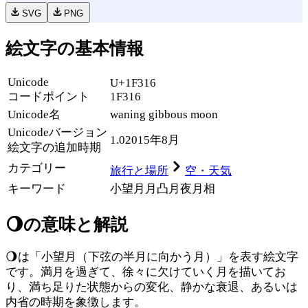
SVG
PNG
絵文字の基本情報
Unicode
U+1F316
コードポイント
1F316
Unicode名
waning gibbous moon
Unicode
バージョン
1.0
2015年8月
絵文字の追加時期
カテゴリー
旅行と場所
空・天気
キーワード
小望月
月
凸月
夜
月相
🌖
の意味と解説
🌖は「小望月（下弦の半月に向かう月）」を表す絵文字
です。満月を過ぎて、徐々に欠けていく月を描いてお
り、満ち足りた状態からの変化、静かな衰退、あるいは
内省の時期を象徴します。