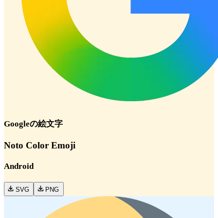
Google
の絵文字
Noto Color Emoji
Android
SVG
PNG