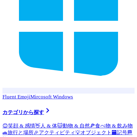
Fluent Emoji
Mircosoft Windows
カテゴリから探す
😊
笑顔 & 感情
👋
人 & 体
🐱
動物 & 自然
🍕
食べ物 & 飲み物
🚗
旅行と場所
🎉
アクティビティ
💡
オブジェクト
🏧
記号
🏁