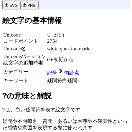
SVG
PNG
絵文字の基本情報
Unicode
U+2754
コードポイント
2754
Unicode名
white question mark
Unicode
バージョン
0.6
初期から
絵文字の追加時期
カテゴリー
記号
句読点
キーワード
疑問符
白
疑問
❔
の意味と解説
❔は、白い疑問符を表す絵文字です。
疑問や不明瞭さ、質問、あるいは困惑や不確実性といっ
た感情や意図を表現する際に使われます。