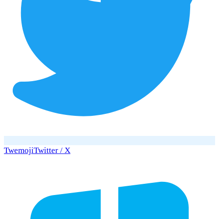
Twemoji
Twitter / X