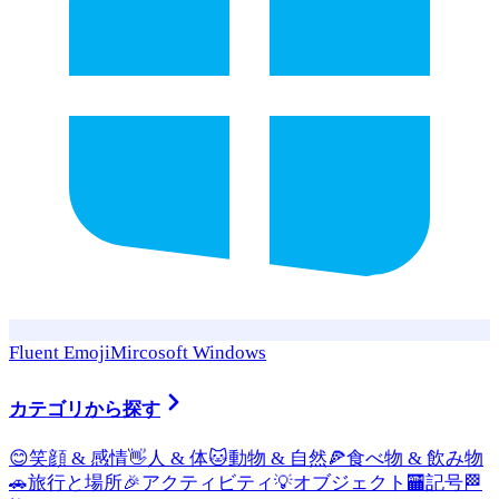
Fluent Emoji
Mircosoft Windows
カテゴリから探す
😊
笑顔 & 感情
👋
人 & 体
🐱
動物 & 自然
🍕
食べ物 & 飲み物
🚗
旅行と場所
🎉
アクティビティ
💡
オブジェクト
🏧
記号
🏁