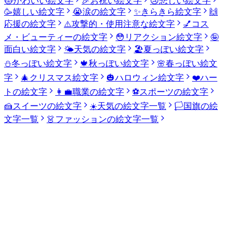
😻
かわいい絵文字
🎉
お祝い絵文字
😢
悲しい絵文字
🥳
嬉しい絵文字
😭
涙の絵文字
✨
きらきら絵文字
🙌
応援の絵文字
⚠️
攻撃的・使用注意な絵文字
💅
コス
メ・ビューティーの絵文字
😳
リアクション絵文字
🤪
面白い絵文字
🌤️
天気の絵文字
🏖️
夏っぽい絵文字
⛄
冬っぽい絵文字
🍁
秋っぽい絵文字
🌸
春っぽい絵文
字
🎄
クリスマス絵文字
🎃
ハロウィン絵文字
❤️
ハー
トの絵文字
👩‍💼
職業の絵文字
⚽
スポーツの絵文字
🍰
スイーツの絵文字
☀️
天気の絵文字一覧
🏳️
国旗の絵
文字一覧
👗
ファッションの絵文字一覧