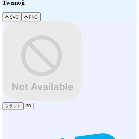
Twemoji
SVG
PNG
フラット
3D