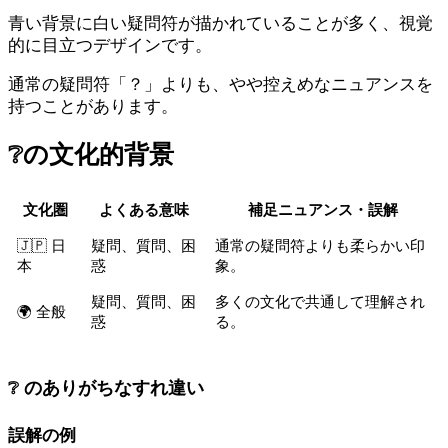
青い背景に白い疑問符が描かれていることが多く、視覚
的に目立つデザインです。
通常の疑問符「？」よりも、やや控えめなニュアンスを
持つことがあります。
❔
の文化的背景
文化圏
よくある意味
補足ニュアンス・誤解
🇯🇵 日
疑問、質問、困
通常の疑問符よりも柔らかい印
本
惑
象。
疑問、質問、困
多くの文化で共通して理解され
🌍 全般
惑
る。
❔ のありがちなすれ違い
誤解の例