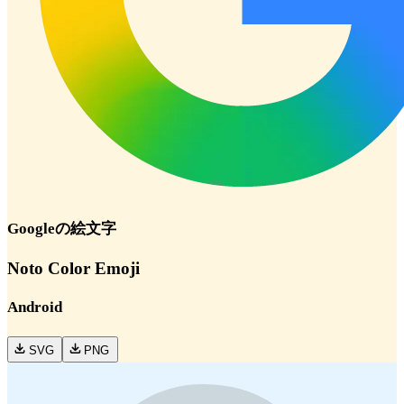
Google
の絵文字
Noto Color Emoji
Android
SVG
PNG