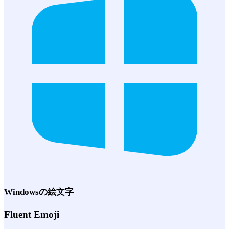
Windows
の絵文字
Fluent Emoji