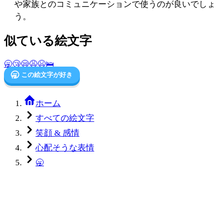
や家族とのコミュニケーションで使うのが良いでしょ
う。
似ている絵文字
🥱
😴
😪
😩
😫
🛌
🥱
この絵文字が好き
ホーム
すべての絵文字
笑顔 & 感情
心配そうな表情
🥱