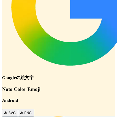
Google
の絵文字
Noto Color Emoji
Android
SVG
PNG