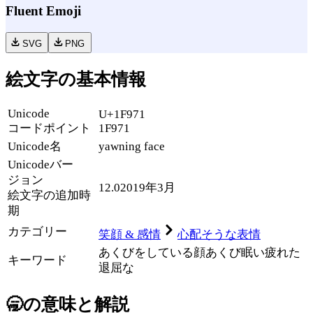
Fluent Emoji
SVG
PNG
絵文字の基本情報
Unicode
U+1F971
コードポイント
1F971
Unicode名
yawning face
Unicode
バー
ジョン
12.0
2019年3月
絵文字の追加時
期
カテゴリー
笑顔 & 感情
心配そうな表情
あくびをしている顔
あくび
眠い
疲れた
キーワード
退屈な
🥱
の意味と解説