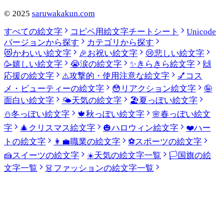
©
2025
saruwakakun.com
すべての絵文字
コピペ用絵文字チートシート
Unicode
バージョンから探す
カテゴリから探す
😻
かわいい絵文字
🎉
お祝い絵文字
😢
悲しい絵文字
🥳
嬉しい絵文字
😭
涙の絵文字
✨
きらきら絵文字
🙌
応援の絵文字
⚠️
攻撃的・使用注意な絵文字
💅
コス
メ・ビューティーの絵文字
😳
リアクション絵文字
🤪
面白い絵文字
🌤️
天気の絵文字
🏖️
夏っぽい絵文字
⛄
冬っぽい絵文字
🍁
秋っぽい絵文字
🌸
春っぽい絵文
字
🎄
クリスマス絵文字
🎃
ハロウィン絵文字
❤️
ハー
トの絵文字
👩‍💼
職業の絵文字
⚽
スポーツの絵文字
🍰
スイーツの絵文字
☀️
天気の絵文字一覧
🏳️
国旗の絵
文字一覧
👗
ファッションの絵文字一覧