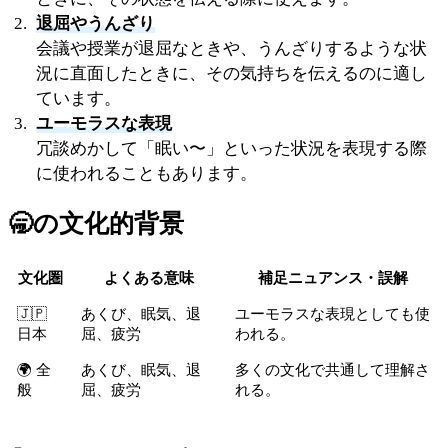
退屈やうんざり
会議や授業が退屈なときや、うんざりするような状
況に直面したときに、その気持ちを伝えるのに適し
ています。
ユーモラスな表現
冗談めかして「眠い〜」といった状況を表現する際
に使われることもあります。
🥱
の文化的背景
文化圏
よくある意味
補足ニュアンス・誤解
🇯🇵
あくび、眠気、退
ユーモラスな表現としても使
日本
屈、疲労
われる。
🌍 全
あくび、眠気、退
多くの文化で共通して理解さ
般
屈、疲労
れる。