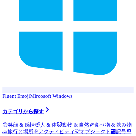
Fluent Emoji
Mircosoft Windows
カテゴリから探す
😊
笑顔 & 感情
👋
人 & 体
🐱
動物 & 自然
🍕
食べ物 & 飲み物
🚗
旅行と場所
🎉
アクティビティ
💡
オブジェクト
🏧
記号
🏁