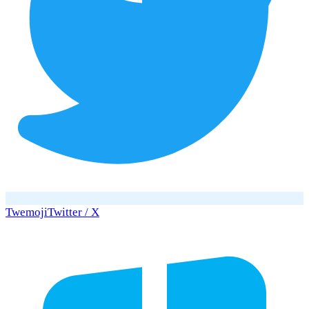
Twemoji
Twitter / X