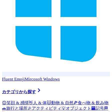
Fluent Emoji
Mircosoft Windows
カテゴリから探す
😊
笑顔 & 感情
👋
人 & 体
🐱
動物 & 自然
🍕
食べ物 & 飲み物
🚗
旅行と場所
🎉
アクティビティ
💡
オブジェクト
🏧
記号
🏁