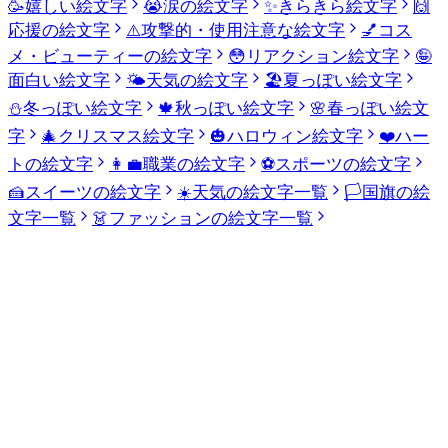
🥳
嬉しい絵文字
😭
涙の絵文字
✨
きらきら絵文字
🙌
応援の絵文字
⚠️
攻撃的・使用注意な絵文字
💅
コス
メ・ビューティーの絵文字
😳
リアクション絵文字
🤪
面白い絵文字
🌤️
天気の絵文字
🏖️
夏っぽい絵文字
⛄
冬っぽい絵文字
🍁
秋っぽい絵文字
🌸
春っぽい絵文
字
🎄
クリスマス絵文字
🎃
ハロウィン絵文字
❤️
ハー
トの絵文字
👩‍💼
職業の絵文字
⚽
スポーツの絵文字
🍰
スイーツの絵文字
☀️
天気の絵文字一覧
🏳️
国旗の絵
文字一覧
👗
ファッションの絵文字一覧