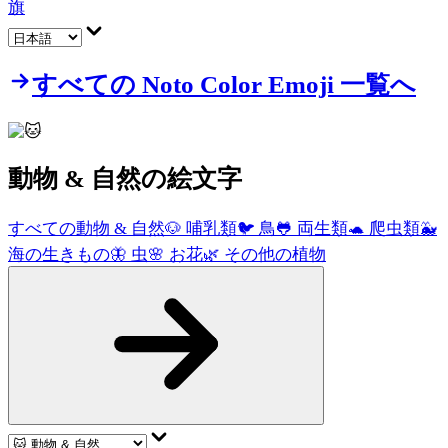
旗
すべての Noto Color Emoji 一覧へ
動物 & 自然
の絵文字
すべての動物 & 自然
🐶
哺乳類
🐦
鳥
🐸
両生類
🐢
爬虫類
🐳
海の生きもの
🦋
虫
🌸
お花
🌿
その他の植物