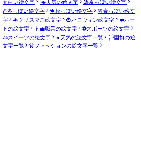
面白い絵文字
🌤️
天気の絵文字
🏖️
夏っぽい絵文字
⛄
冬っぽい絵文字
🍁
秋っぽい絵文字
🌸
春っぽい絵文
字
🎄
クリスマス絵文字
🎃
ハロウィン絵文字
❤️
ハー
トの絵文字
👩‍💼
職業の絵文字
⚽
スポーツの絵文字
🍰
スイーツの絵文字
☀️
天気の絵文字一覧
🏳️
国旗の絵
文字一覧
👗
ファッションの絵文字一覧