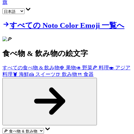
旗
すべての Noto Color Emoji 一覧へ
食べ物 & 飲み物
の絵文字
すべての食べ物 & 飲み物
🍓
果物
🥑
野菜
🍕
料理
🍣
アジア
料理
🦞
海鮮
🍰
スイーツ
🍺
飲み物
🍴
食器