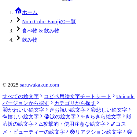
ホーム
Noto Color Emojiの一覧
食べ物 & 飲み物
飲み物
©
2025
saruwakakun.com
すべての絵文字
コピペ用絵文字チートシート
Unicode
バージョンから探す
カテゴリから探す
😻
かわいい絵文字
🎉
お祝い絵文字
😢
悲しい絵文字
🥳
嬉しい絵文字
😭
涙の絵文字
✨
きらきら絵文字
🙌
応援の絵文字
⚠️
攻撃的・使用注意な絵文字
💅
コス
メ・ビューティーの絵文字
😳
リアクション絵文字
🤪