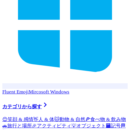
Fluent Emoji
Mircosoft Windows
カテゴリから探す
😊
笑顔 & 感情
👋
人 & 体
🐱
動物 & 自然
🍕
食べ物 & 飲み物
🚗
旅行と場所
🎉
アクティビティ
💡
オブジェクト
🏧
記号
🏁