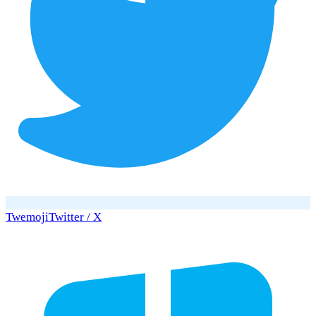
Twemoji
Twitter / X